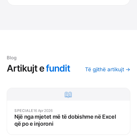
Blog
Artikujt
e
fundit
Të gjithë artikujt →
📖
SPECIALE
16 Apr 2026
Një nga mjetet më të dobishme në Excel
që po e injoroni