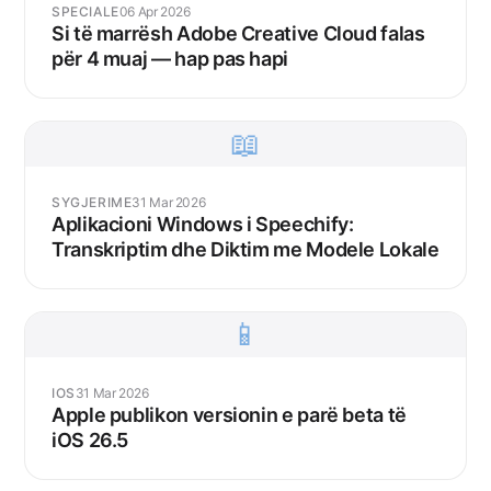
SPECIALE
06 Apr 2026
Si të marrësh Adobe Creative Cloud falas
për 4 muaj — hap pas hapi
📖
SYGJERIME
31 Mar 2026
Aplikacioni Windows i Speechify:
Transkriptim dhe Diktim me Modele Lokale
📱
IOS
31 Mar 2026
Apple publikon versionin e parë beta të
iOS 26.5