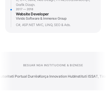
Grafik Dizajn.
2017 — 2018
Website Developer
Vivido Software & Immense Group
C#, ASP.NET MVC, LINQ, SEO & Ads.
BESUAR NGA INSTITUCIONE & BIZNESE
oriteti Portual Durrës
Korça Innovation Hub
Instituti ISSAT, Tiran