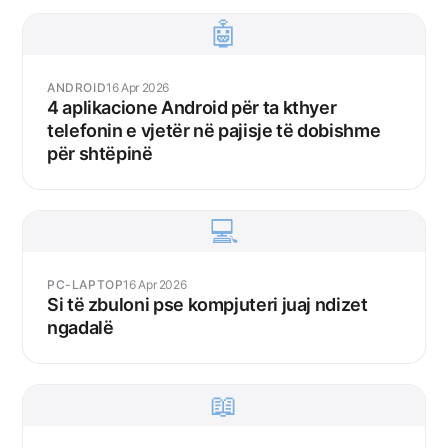
🤖
ANDROID
16 Apr 2026
4 aplikacione Android për ta kthyer
telefonin e vjetër në pajisje të dobishme
për shtëpinë
💻
PC-LAPTOP
16 Apr 2026
Si të zbuloni pse kompjuteri juaj ndizet
ngadalë
📖