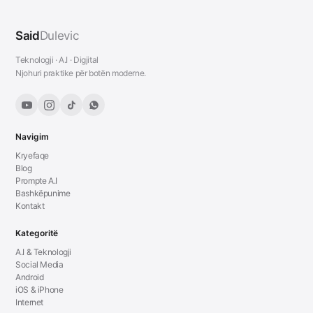
Said
Dulevic
Teknologji · A.I · Digjital
Njohuri praktike për botën moderne.
Navigim
Kryefaqe
Blog
Prompte A.I
Bashkëpunime
Kontakt
Kategoritë
A.I & Teknologji
Social Media
Android
iOS & iPhone
Internet