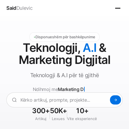
Said
Dulevic
Disponueshëm për bashkëpunime
Teknologji,
A.I
&
Marketing Digjital
Teknologji & A.I për të gjithë
Ndihmoj me
Marketing Digjital
Ndihmoj me A.I & Automatizim, Marketing Digjital, SEO
300+
50K+
10+
Artikuj
Lexues
Vite eksperiencë