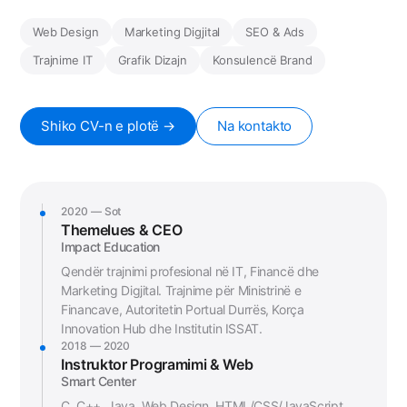
Web Design
Marketing Digjital
SEO & Ads
Trajnime IT
Grafik Dizajn
Konsulencë Brand
Shiko CV-n e plotë →
Na kontakto
2020 — Sot
Themelues & CEO
Impact Education
Qendër trajnimi profesional në IT, Financë dhe
Marketing Digjital. Trajnime për Ministrinë e
Financave, Autoritetin Portual Durrës, Korça
Innovation Hub dhe Institutin ISSAT.
2018 — 2020
Instruktor Programimi & Web
Smart Center
C, C++, Java, Web Design, HTML/CSS/JavaScript,