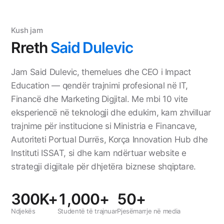
Kush jam
Rreth
Said Dulevic
Jam Said Dulevic, themelues dhe CEO i Impact
Education — qendër trajnimi profesional në IT,
Financë dhe Marketing Digjital. Me mbi 10 vite
eksperiencë në teknologji dhe edukim, kam zhvilluar
trajnime për institucione si Ministria e Financave,
Autoriteti Portual Durrës, Korça Innovation Hub dhe
Instituti ISSAT, si dhe kam ndërtuar website e
strategji digjitale për dhjetëra biznese shqiptare.
300K+
1,000+
50+
Ndjekës
Studentë të trajnuar
Pjesëmarrje në media