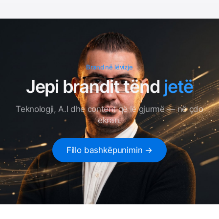
Brand në lëvizje
Jepi
brandit
tënd
jetë
Teknologji, A.I dhe content që lë gjurmë — në çdo
ekran.
Fillo bashkëpunimin →