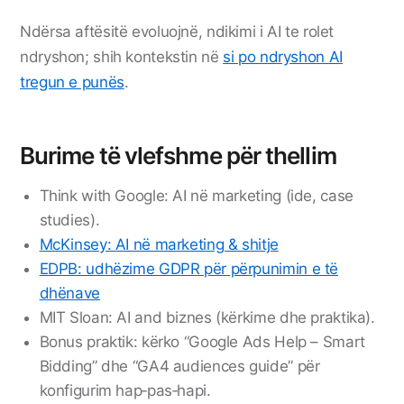
Ndërsa aftësitë evoluojnë, ndikimi i AI te rolet
ndryshon; shih kontekstin në
si po ndryshon AI
tregun e punës
.
Burime të vlefshme për thellim
Think with Google: AI në marketing (ide, case
studies).
McKinsey: AI në marketing & shitje
EDPB: udhëzime GDPR për përpunimin e të
dhënave
MIT Sloan: AI and biznes (kërkime dhe praktika).
Bonus praktik: kërko “Google Ads Help – Smart
Bidding” dhe “GA4 audiences guide” për
konfigurim hap‑pas‑hapi.