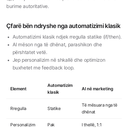
burime autoritative.
Çfarë bën ndryshe nga automatizimi klasik
Automatizimi klasik ndjek rregulla statike (if/then).
AI mëson nga të dhënat, parashikon dhe
përshtatet vetë.
Jep personalizim në shkallë dhe optimizon
buxhetet me feedback loop.
Automatizim
Element
AI në marketing
klasik
Të mësuara nga të
Rregulla
Statike
dhënat
Personalizim
Pak
I thellë, 1:1