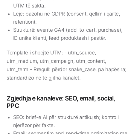
UTM të sakta.
Leje: bazohu në GDPR (consent, qëllim i qartë,
retention).
Strukturë: evente GA4 (add_to_cart, purchase),
ID unike klienti, feed produktesh i pastër.
Template i shpejtë UTM: - utm_source,
utm_medium, utm_campaign, utm_content,
utm_term - Rregull: përdor snake_case, pa hapësira;
standardizo në të gjitha kanalet.
Zgjedhja e kanaleve: SEO, email, social,
PPC
SEO: brief-e AI për strukturë artikujsh; kontroll
njerëzor për fakte.
Email: segmentim and send-time optimization me