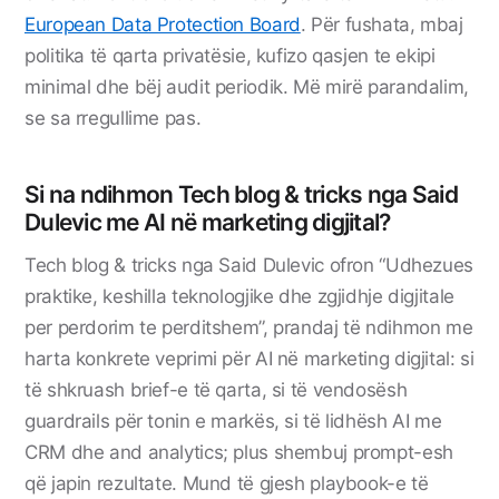
European Data Protection Board
. Për fushata, mbaj
politika të qarta privatësie, kufizo qasjen te ekipi
minimal dhe bëj audit periodik. Më mirë parandalim,
se sa rregullime pas.
Si na ndihmon Tech blog & tricks nga Said
Dulevic me AI në marketing digjital?
Tech blog & tricks nga Said Dulevic ofron “Udhezues
praktike, keshilla teknologjike dhe zgjidhje digjitale
per perdorim te perditshem”, prandaj të ndihmon me
harta konkrete veprimi për AI në marketing digjital: si
të shkruash brief-e të qarta, si të vendosësh
guardrails për tonin e markës, si të lidhësh AI me
CRM dhe and analytics; plus shembuj prompt-esh
që japin rezultate. Mund të gjesh playbook-e të