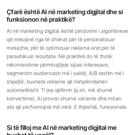
Çfarë është AI në marketing digjital dhe si
funksionon në praktikë?
AI në marketing digjital është përdorimi i algoritmeve
që mësojnë nga të dhënat për të personalizuar
mesazhe, për të optimizuar reklama and për të
parashikuar rezultate. Në praktikë do të thotë:
rekomandime përmbajtjeje sipas interesave,
segmentim audiencash më i saktë, A/B testim më i
shpejtë, buxhete reklame që rishpërndahen
automatikisht. Ti jep qëllimin (p.sh. më shumë
konvertime), AI provon shumë variante dhe mban
ato që performojnë më mirë. E thjeshtë, funksionale.
Si të filloj me AI në marketing digjital me