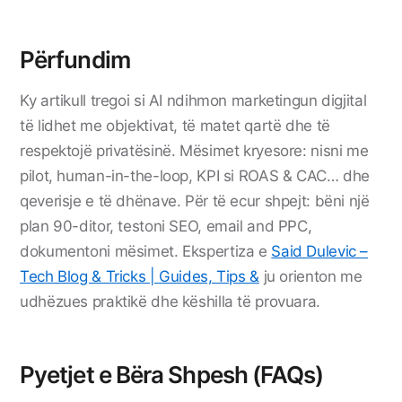
Përfundim
Ky artikull tregoi si AI ndihmon marketingun digjital
të lidhet me objektivat, të matet qartë dhe të
respektojë privatësinë. Mësimet kryesore: nisni me
pilot, human-in-the-loop, KPI si ROAS & CAC… dhe
qeverisje e të dhënave. Për të ecur shpejt: bëni një
plan 90-ditor, testoni SEO, email and PPC,
dokumentoni mësimet. Ekspertiza e
Said Dulevic –
Tech Blog & Tricks | Guides, Tips &
ju orienton me
udhëzues praktikë dhe këshilla të provuara.
Pyetjet e Bëra Shpesh (FAQs)