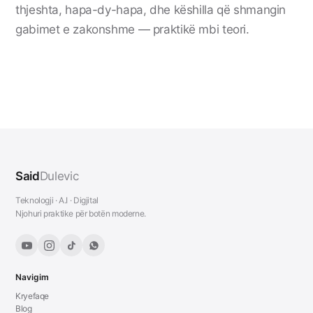
thjeshta, hapa-dy-hapa, dhe këshilla që shmangin
gabimet e zakonshme — praktikë mbi teori.
Said
Dulevic
Teknologji · A.I · Digjital
Njohuri praktike për botën moderne.
Navigim
Kryefaqe
Blog