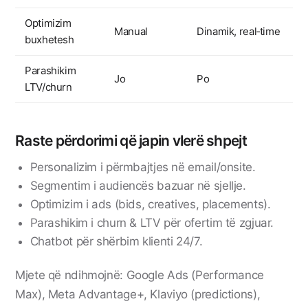
Optimizim
Manual
Dinamik, real‑time
buxhetesh
Parashikim
Jo
Po
LTV/churn
Raste përdorimi që japin vlerë shpejt
Personalizim i përmbajtjes në email/onsite.
Segmentim i audiencës bazuar në sjellje.
Optimizim i ads (bids, creatives, placements).
Parashikim i churn & LTV për ofertim të zgjuar.
Chatbot për shërbim klienti 24/7.
Mjete që ndihmojnë: Google Ads (Performance
Max), Meta Advantage+, Klaviyo (predictions),