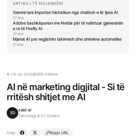
ARTIKUJ TË NGJASHËM
Gemini tani importon historikun nga chatbot-e të tjera AI
27 Mar
Adobe bashkëpunon me Nvidia për të ndërtuar gjeneratën
e re të Firefly AI
21 Mar
Mjetet AI per regjistrim takimesh dhe shënime automatike
21 Mar
269 shikime
A-I
16 Jan 2026
AI në marketing digjital - Si të
rritësh shitjet me AI
said-ai
SD
Teknologji & A.I Creator
Ndaj:
Kopjo URL