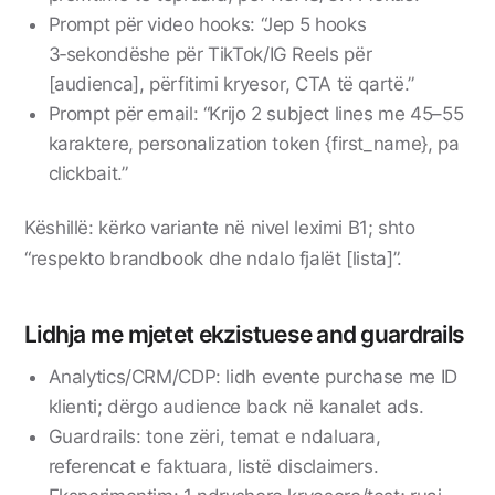
Prompt për video hooks: “Jep 5 hooks
3‑sekondëshe për TikTok/IG Reels për
[audienca], përfitimi kryesor, CTA të qartë.”
Prompt për email: “Krijo 2 subject lines me 45–55
karaktere, personalization token {first_name}, pa
clickbait.”
Këshillë: kërko variante në nivel leximi B1; shto
“respekto brandbook dhe ndalo fjalët [lista]”.
Lidhja me mjetet ekzistuese and guardrails
Analytics/CRM/CDP: lidh evente purchase me ID
klienti; dërgo audience back në kanalet ads.
Guardrails: tone zëri, temat e ndaluara,
referencat e faktuara, listë disclaimers.