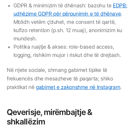
GDPR & minimizim të dhënash: bazohu te
EDPB:
udhëzime GDPR për përpunimin e të dhënave
.
Mblidh vetëm ç’duhet, me consent të qartë,
kufizo retention (p.sh. 12 muaj), anonimizim ku
mundesh.
Politika ruajtje & akses: role-based access,
logging, rishikim mujor i riskut dhe të drejtash.
Në rrjete sociale, shmang gabimet tipike të
frekuencës dhe mesazheve të paqarta; shiko
praktikat në
gabimet e zakonshme në Instagram
.
Qeverisje, mirëmbajtje &
shkallëzim