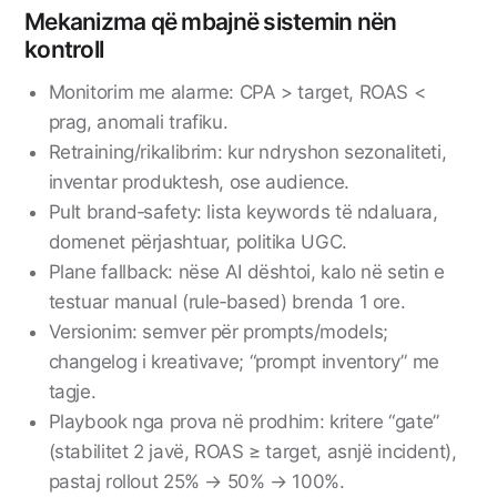
Mekanizma që mbajnë sistemin nën
kontroll
Monitorim me alarme: CPA > target, ROAS <
prag, anomali trafiku.
Retraining/rikalibrim: kur ndryshon sezonaliteti,
inventar produktesh, ose audience.
Pult brand‑safety: lista keywords të ndaluara,
domenet përjashtuar, politika UGC.
Plane fallback: nëse AI dështoi, kalo në setin e
testuar manual (rule‑based) brenda 1 ore.
Versionim: semver për prompts/models;
changelog i kreativave; “prompt inventory” me
tagje.
Playbook nga prova në prodhim: kritere “gate”
(stabilitet 2 javë, ROAS ≥ target, asnjë incident),
pastaj rollout 25% → 50% → 100%.