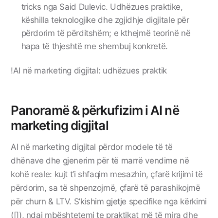
tricks nga Said Dulevic. Udhëzues praktike,
këshilla teknologjike dhe zgjidhje digjitale për
përdorim të përditshëm; e kthejmë teorinë në
hapa të thjeshtë me shembuj konkretë.
!AI në marketing digjital: udhëzues praktik
Panoramë & përkufizim i AI në
marketing digjital
AI në marketing digjital përdor modele të të
dhënave dhe gjenerim për të marrë vendime në
kohë reale: kujt t’i shfaqim mesazhin, çfarë krijimi të
përdorim, sa të shpenzojmë, çfarë të parashikojmë
për churn & LTV. S’kishim gjetje specifike nga kërkimi
([]), ndaj mbështetemi te praktikat më të mira dhe