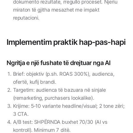
dokumento rezultate, rregullo proceset. Njeriu
miraton të gjitha mesazhet me impakt
reputacioni.
Implementim praktik hap‑pas‑hapi
Ngritja e një fushate të drejtuar nga AI
Brief: objektiv (p.sh. ROAS 300%), audienca,
ofertë, kufij brandi.
Targetim: audienca të bazuara në sinjale
(remarketing, purchasers lookalike).
Krijime: 5‑10 variante headline/visual; 2 tone zëri;
3 CTA.
A/B test: SHPËRNDA buxhet 70/30 (AI vs
kontroll). Minimum 7 ditë.