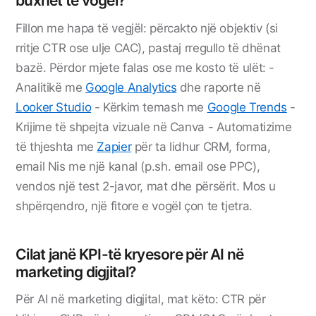
buxhet të vogël?
Fillon me hapa të vegjël: përcakto një objektiv (si
rritje CTR ose ulje CAC), pastaj rregullo të dhënat
bazë. Përdor mjete falas ose me kosto të ulët: -
Analitikë me
Google Analytics
dhe raporte në
Looker Studio
- Kërkim temash me
Google Trends
-
Krijime të shpejta vizuale në Canva - Automatizime
të thjeshta me
Zapier
për ta lidhur CRM, forma,
email Nis me një kanal (p.sh. email ose PPC),
vendos një test 2-javor, mat dhe përsërit. Mos u
shpërqendro, një fitore e vogël çon te tjetra.
Cilat janë KPI-të kryesore për AI në
marketing digjital?
Për AI në marketing digjital, mat këto: CTR për