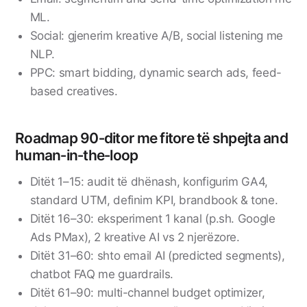
ML.
Social: gjenerim kreative A/B, social listening me
NLP.
PPC: smart bidding, dynamic search ads, feed-
based creatives.
Roadmap 90‑ditor me fitore të shpejta and
human‑in‑the‑loop
Ditët 1–15: audit të dhënash, konfigurim GA4,
standard UTM, definim KPI, brandbook & tone.
Ditët 16–30: eksperiment 1 kanal (p.sh. Google
Ads PMax), 2 kreative AI vs 2 njerëzore.
Ditët 31–60: shto email AI (predicted segments),
chatbot FAQ me guardrails.
Ditët 61–90: multi-channel budget optimizer,