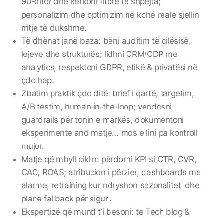
90‑ditor dhe kërkoni fitore të shpejta;
personalizim dhe optimizim në kohë reale sjellin
rritje të dukshme.
Të dhënat janë baza: bëni auditim të cilësisë,
lejeve dhe strukturës; lidhni CRM/CDP me
analytics, respektoni GDPR, etikë & privatësi në
çdo hap.
Zbatim praktik çdo ditë: brief i qartë, targetim,
A/B testim, human‑in‑the‑loop; vendosni
guardrails për tonin e markës, dokumentoni
eksperimente and matje… mos e lini pa kontroll
mujor.
Matje që mbyll ciklin: përdorni KPI si CTR, CVR,
CAC, ROAS; atribucion i përzier, dashboards me
alarme, retraining kur ndryshon sezonaliteti dhe
plane fallback për siguri.
Ekspertizë që mund t’i besoni: te Tech blog &