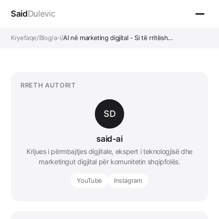
Said
Dulevic
Kryefaqe
/
Blog
/
a-i
/
AI në marketing digjital - Si të rritësh…
RRETH AUTORIT
SD
said-ai
Krijues i përmbajtjes digjitale, ekspert i teknologjisë dhe
marketingut digjital për komunitetin shqipfolës.
YouTube
Instagram