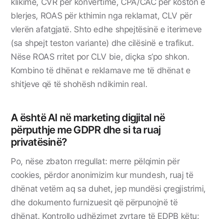
klikime, CVR për konvertime, CPA/CAC për koston e
blerjes, ROAS për kthimin nga reklamat, CLV për
vlerën afatgjatë. Shto edhe shpejtësinë e iterimeve
(sa shpejt teston variante) dhe cilësinë e trafikut.
Nëse ROAS rritet por CLV bie, diçka s’po shkon.
Kombino të dhënat e reklamave me të dhënat e
shitjeve që të shohësh ndikimin real.
A është AI në marketing digjital në
përputhje me GDPR dhe si ta ruaj
privatësinë?
Po, nëse zbaton rregullat: merre pëlqimin për
cookies, përdor anonimizim kur mundesh, ruaj të
dhënat vetëm aq sa duhet, jep mundësi çregjistrimi,
dhe dokumento furnizuesit që përpunojnë të
dhënat. Kontrollo udhëzimet zyrtare të EDPB këtu: