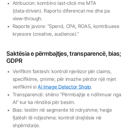
Atribucion: kombino last‑click me MTA
(data‑driven). Raporto diferencat me dhe pa
view‑through.
Raporte javore: “Spend, CPA, ROAS, kontribuese
kryesore (creative, audience).”
Saktësia e përmbajtjes, transparencë, bias;
GDPR
Verifikim faktesh: kontroll njerëzor për claims,
specifikime, çmime; për imazhe përdor një mjet
verifikimi si
AI Image Detector Shqip
.
Transparencë: shëno “Përmbajtje e ndihmuar nga
AI” kur ka rëndësi për besim.
Bias: testim në segmente të ndryshme; heqje
fjalësh të ndjeshme; kontroll drejtësie në
shpërndarje.