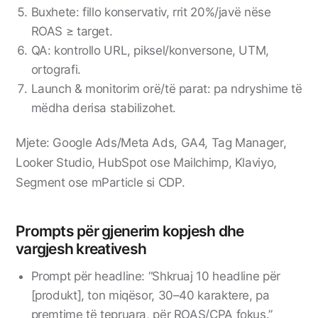
Buxhete: fillo konservativ, rrit 20%/javë nëse
ROAS ≥ target.
QA: kontrollo URL, piksel/konversone, UTM,
ortografi.
Launch & monitorim orë/të parat: pa ndryshime të
mëdha derisa stabilizohet.
Mjete: Google Ads/Meta Ads, GA4, Tag Manager,
Looker Studio, HubSpot ose Mailchimp, Klaviyo,
Segment ose mParticle si CDP.
Prompts për gjenerim kopjesh dhe
vargjesh kreativesh
Prompt për headline: “Shkruaj 10 headline për
[produkt], ton miqësor, 30–40 karaktere, pa
premtime të tepruara, për ROAS/CPA fokus.”