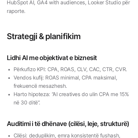
HubSpot AI, GA4 with audiences, Looker Studio për
raporte.
Strategji & planifikim
Lidhi AI me objektivat e biznesit
Përkufizo KPI: CPA, ROAS, CLV, CAC, CTR, CVR.
Vendos kufij: ROAS minimal, CPA maksimal,
frekuencë mesazhesh.
Harto hipoteza: “AI creatives do ulin CPA me 15%
në 30 ditë”.
Auditimi i të dhënave (cilësi, leje, strukturë)
Cilësi: deduplikim, emra konsistentë fushash,