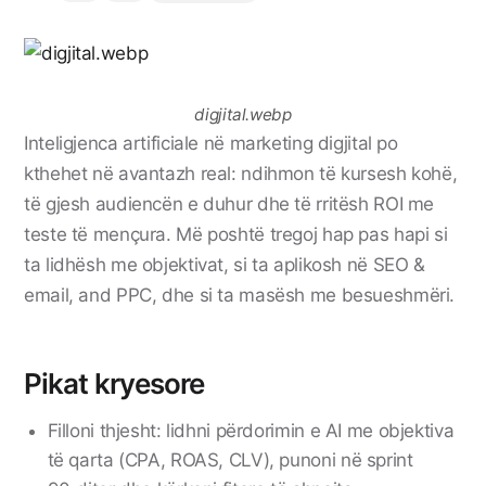
digjital.webp
Inteligjenca artificiale në marketing digjital po
kthehet në avantazh real: ndihmon të kursesh kohë,
të gjesh audiencën e duhur dhe të rritësh ROI me
teste të mençura. Më poshtë tregoj hap pas hapi si
ta lidhësh me objektivat, si ta aplikosh në SEO &
email, and PPC, dhe si ta masësh me besueshmëri.
Pikat kryesore
Filloni thjesht: lidhni përdorimin e AI me objektiva
të qarta (CPA, ROAS, CLV), punoni në sprint