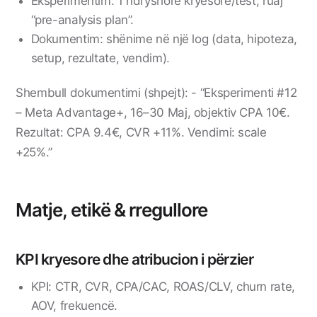
Eksperimentim: 1 ndryshore kryesore/test; ruaj
“pre-analysis plan”.
Dokumentim: shënime në një log (data, hipoteza,
setup, rezultate, vendim).
Shembull dokumentimi (shpejt): - “Eksperimenti #12
– Meta Advantage+, 16–30 Maj, objektiv CPA 10€.
Rezultat: CPA 9.4€, CVR +11%. Vendimi: scale
+25%.”
Matje, etikë & rregullore
KPI kryesore dhe atribucion i përzier
KPI: CTR, CVR, CPA/CAC, ROAS/CLV, churn rate,
AOV, frekuencë.