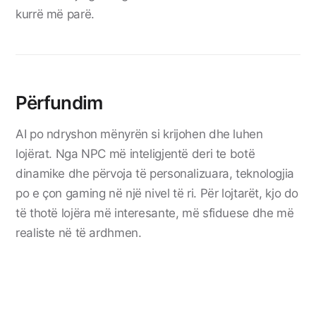
kurrë më parë.
Përfundim
AI po ndryshon mënyrën si krijohen dhe luhen
lojërat. Nga NPC më inteligjentë deri te botë
dinamike dhe përvoja të personalizuara, teknologjia
po e çon gaming në një nivel të ri. Për lojtarët, kjo do
të thotë lojëra më interesante, më sfiduese dhe më
realiste në të ardhmen.