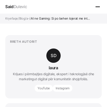
Said
Dulevic
Kryefaqe
/
Blog
/
a-i
/
AI ne Gaming: Si po behen lojerat me int…
RRETH AUTORIT
SD
laura
Krijues i përmbajtjes digjitale, ekspert i teknologjisë dhe
marketingut digjital për komunitetin shqipfolës.
YouTube
Instagram