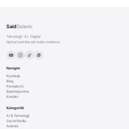
Said
Dulevic
Teknologji · A.I · Digjital
Njohuri praktike për botën moderne.
Navigim
Kryefaqe
Blog
Prompte A.I
Bashkëpunime
Kontakt
Kategoritë
A.I & Teknologji
Social Media
Android