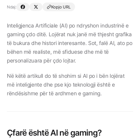
Ndaj:
Kopjo URL
Inteligjenca Artificiale (AI) po ndryshon industrinë e
gaming çdo ditë. Lojërat nuk janë më thjesht grafika
të bukura dhe histori interesante. Sot, falë AI, ato po
bëhen më realiste, më sfiduese dhe më të
personalizuara për çdo lojtar.
Në këtë artikull do të shohim si AI po i bën lojërat
më inteligjente dhe pse kjo teknologji është e
rëndësishme për të ardhmen e gaming.
Çfarë është AI në gaming?