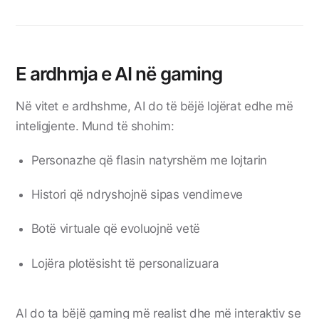
E ardhmja e AI në gaming
Në vitet e ardhshme, AI do të bëjë lojërat edhe më
inteligjente. Mund të shohim:
Personazhe që flasin natyrshëm me lojtarin
Histori që ndryshojnë sipas vendimeve
Botë virtuale që evoluojnë vetë
Lojëra plotësisht të personalizuara
AI do ta bëjë gaming më realist dhe më interaktiv se