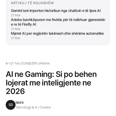
ARTIKUJ TË NGJASHËM
Gemini tani importon historikun nga chatbot-e të tjera AI
27 Mar
Adobe bashkëpunon me Nvidia për të ndërtuar gjeneratën
e re të Firefly AI
21 Mar
Mjetet AI per regjistrim takimesh dhe shënime automatike
21 Mar
266 shikime
A-I
27 Feb 2026
AI ne Gaming: Si po behen
lojerat me inteligjente ne
2026
laura
SD
Teknologji & A.I Creator