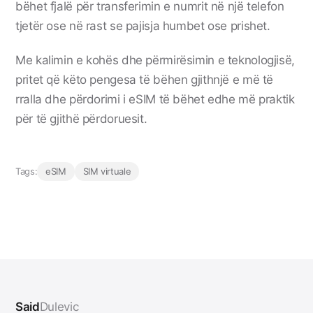
bëhet fjalë për transferimin e numrit në një telefon
tjetër ose në rast se pajisja humbet ose prishet.
Me kalimin e kohës dhe përmirësimin e teknologjisë,
pritet që këto pengesa të bëhen gjithnjë e më të
rralla dhe përdorimi i eSIM të bëhet edhe më praktik
për të gjithë përdoruesit.
Tags:
eSIM
SIM virtuale
Said
Dulevic