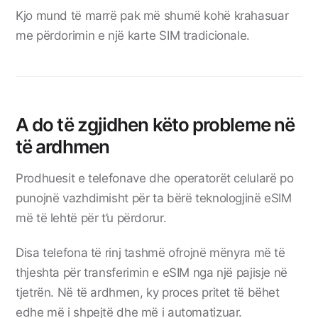
Kjo mund të marrë pak më shumë kohë krahasuar
me përdorimin e një karte SIM tradicionale.
A do të zgjidhen këto probleme në
të ardhmen
Prodhuesit e telefonave dhe operatorët celularë po
punojnë vazhdimisht për ta bërë teknologjinë eSIM
më të lehtë për t’u përdorur.
Disa telefona të rinj tashmë ofrojnë mënyra më të
thjeshta për transferimin e eSIM nga një pajisje në
tjetrën. Në të ardhmen, ky proces pritet të bëhet
edhe më i shpejtë dhe më i automatizuar.