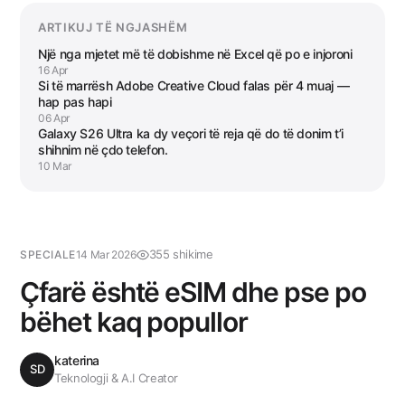
ARTIKUJ TË NGJASHËM
Një nga mjetet më të dobishme në Excel që po e injoroni
16 Apr
Si të marrësh Adobe Creative Cloud falas për 4 muaj —
hap pas hapi
06 Apr
Galaxy S26 Ultra ka dy veçori të reja që do të donim t’i
shihnim në çdo telefon.
10 Mar
355 shikime
SPECIALE
14 Mar 2026
Çfarë është eSIM dhe pse po
bëhet kaq popullor
katerina
SD
Teknologji & A.I Creator