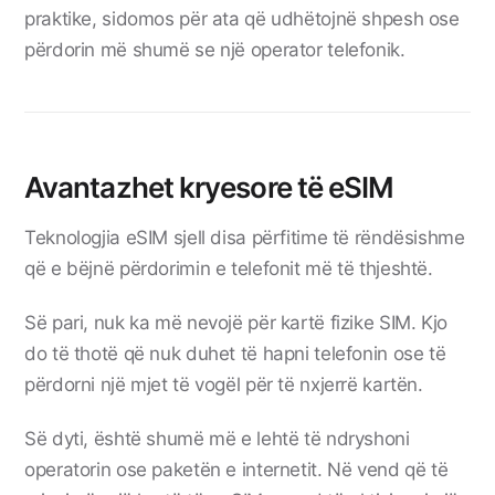
praktike, sidomos për ata që udhëtojnë shpesh ose
përdorin më shumë se një operator telefonik.
Avantazhet kryesore të eSIM
Teknologjia eSIM sjell disa përfitime të rëndësishme
që e bëjnë përdorimin e telefonit më të thjeshtë.
Së pari, nuk ka më nevojë për kartë fizike SIM. Kjo
do të thotë që nuk duhet të hapni telefonin ose të
përdorni një mjet të vogël për të nxjerrë kartën.
Së dyti, është shumë më e lehtë të ndryshoni
operatorin ose paketën e internetit. Në vend që të