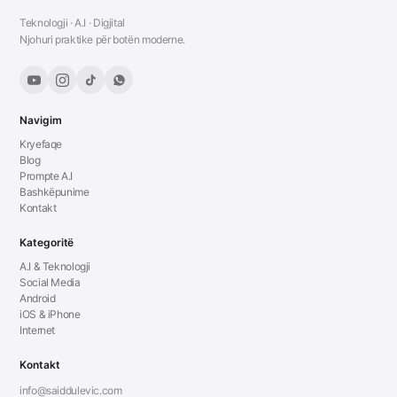
Teknologji · A.I · Digjital
Njohuri praktike për botën moderne.
Navigim
Kryefaqe
Blog
Prompte A.I
Bashkëpunime
Kontakt
Kategoritë
A.I & Teknologji
Social Media
Android
iOS & iPhone
Internet
Kontakt
info@saiddulevic.com