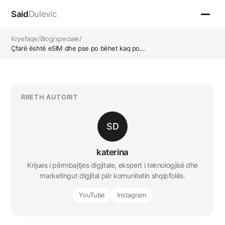
Said
Dulevic
Kryefaqe
/
Blog
/
speciale
/
Çfarë është eSIM dhe pse po bëhet kaq po…
RRETH AUTORIT
SD
katerina
Krijues i përmbajtjes digjitale, ekspert i teknologjisë dhe
marketingut digjital për komunitetin shqipfolës.
YouTube
Instagram