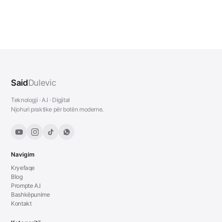
Said
Dulevic
Teknologji · A.I · Digjital
Njohuri praktike për botën moderne.
Navigim
Kryefaqe
Blog
Prompte A.I
Bashkëpunime
Kontakt