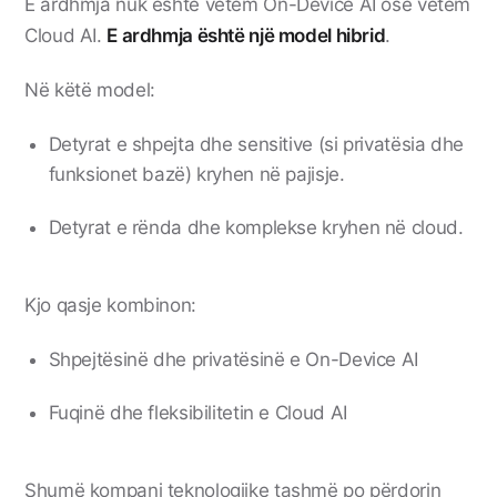
E ardhmja nuk është vetëm On-Device AI ose vetëm
Cloud AI.
E ardhmja është një model hibrid
.
Në këtë model:
Detyrat e shpejta dhe sensitive (si privatësia dhe
funksionet bazë) kryhen në pajisje.
Detyrat e rënda dhe komplekse kryhen në cloud.
Kjo qasje kombinon:
Shpejtësinë dhe privatësinë e On-Device AI
Fuqinë dhe fleksibilitetin e Cloud AI
Shumë kompani teknologjike tashmë po përdorin