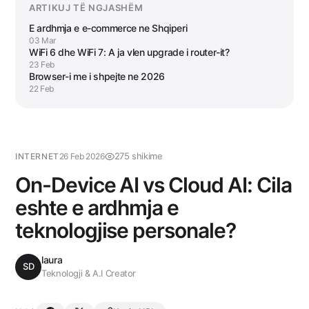
ARTIKUJ TË NGJASHËM
E ardhmja e e-commerce ne Shqiperi
03 Mar
WiFi 6 dhe WiFi 7: A ja vlen upgrade i router-it?
23 Feb
Browser-i me i shpejte ne 2026
22 Feb
275 shikime
INTERNET
26 Feb 2026
On-Device AI vs Cloud AI: Cila
eshte e ardhmja e
teknologjise personale?
laura
SD
Teknologji & A.I Creator