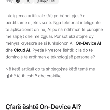
Ndaj:
Kopjo URL
Inteligjenca artificiale (AI) po bëhet pjesë e
përditshme e jetës sonë. Nga telefonat inteligjentë
te aplikacionet online, AI po na ndihmon të punojmë
më shpejt dhe më zgjuar. Por sot ekzistojnë dy
mënyra kryesore se si funksionon AI:
On-Device AI
dhe
Cloud AI
. Pyetja kryesore është: cila do të
dominojë të ardhmen e teknologjisë personale?
Në këtë artikull do ta shpjegojmë këtë temë me
gjuhë të thjeshtë dhe praktike.
Çfarë është On-Device AI?