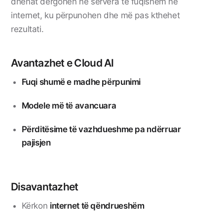
dhënat dërgohen në servera të fuqishëm në
internet, ku përpunohen dhe më pas kthehet
rezultati.
Avantazhet e Cloud AI
Fuqi shumë e madhe përpunimi
Modele më të avancuara
Përditësime të vazhdueshme pa ndërruar
pajisjen
Disavantazhet
Kërkon
internet të qëndrueshëm