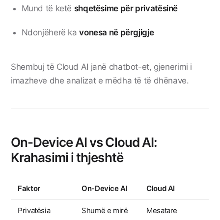
Mund të ketë
shqetësime për privatësinë
Ndonjëherë ka
vonesa në përgjigje
Shembuj të Cloud AI janë chatbot-et, gjenerimi i
imazheve dhe analizat e mëdha të të dhënave.
On-Device AI vs Cloud AI:
Krahasimi i thjeshtë
Faktor
On-Device AI
Cloud AI
Privatësia
Shumë e mirë
Mesatare