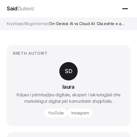
Said
Dulevic
Kryefaqe
/
Blog
/
internet
/
On-Device AI vs Cloud AI: Cila eshte e a…
RRETH AUTORIT
SD
laura
Krijues i përmbajtjes digjitale, ekspert i teknologjisë dhe
marketingut digjital për komunitetin shqipfolës.
YouTube
Instagram