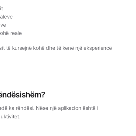
it
naleve
eve
kohë reale
sit të kursejnë kohë dhe të kenë një eksperiencë
 rëndësishëm?
ë ka rëndësi. Nëse një aplikacion është i
uktivitet.