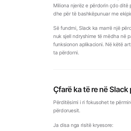
Miliona njerëz e përdorin çdo ditë
dhe për të bashkëpunuar me ekipi
Së fundmi, Slack ka marrë një për
nuk sjell ndryshime të mëdha në 
funksionon aplikacioni. Në këtë art
ta përdorni.
Çfarë ka të re në Slack
Përditësimi i ri fokusohet te përm
përdoruesit.
Ja disa nga risitë kryesore: