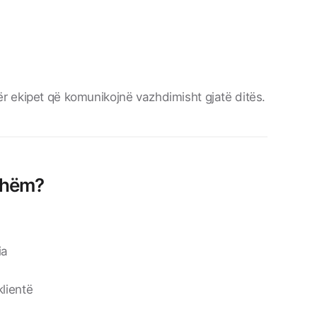
 ekipet që komunikojnë vazhdimisht gjatë ditës.
ishëm?
ia
lientë