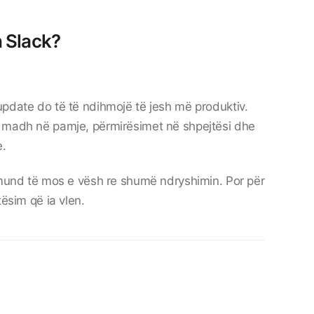
h Slack?
update do të të ndihmojë të jesh më produktiv.
i madh në pamje, përmirësimet në shpejtësi dhe
e.
, mund të mos e vësh re shumë ndryshimin. Por për
tësim që ia vlen.