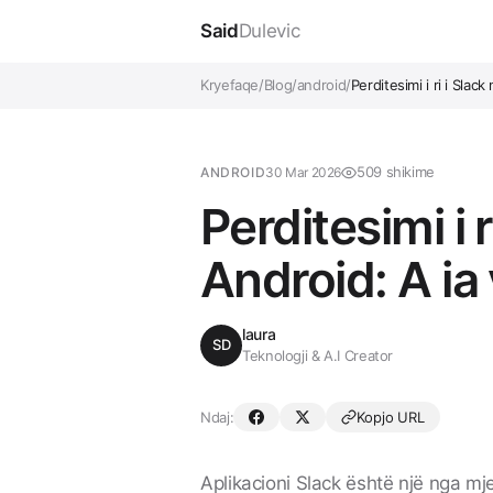
Said
Dulevic
Kryefaqe
/
Blog
/
android
/
Perditesimi i ri i Slac
509 shikime
ANDROID
30 Mar 2026
Perditesimi i r
Android: A ia
laura
SD
Teknologji & A.I Creator
Ndaj:
Kopjo URL
Aplikacioni
Slack
është një nga mje