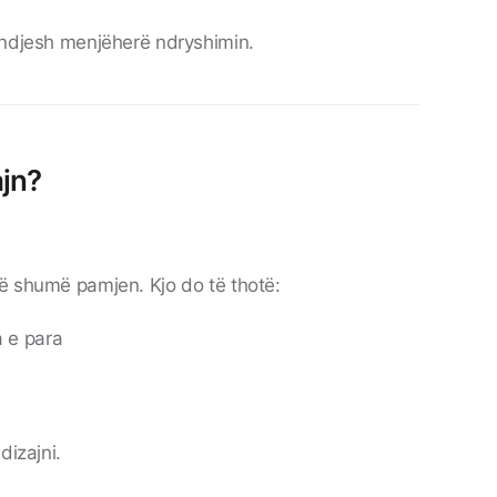
 ndjesh menjëherë ndryshimin.
ajn?
ë shumë pamjen. Kjo do të thotë:
 e para
dizajni.