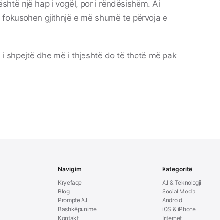
 është një hap i vogël, por i rëndësishëm. Ai
 fokusohen gjithnjë e më shumë te përvoja e
ë i shpejtë dhe më i thjeshtë do të thotë më pak
Navigim
Kategoritë
Kryefaqe
A.I & Teknologji
Blog
Social Media
Prompte A.I
Android
Bashkëpunime
iOS & iPhone
Kontakt
Internet