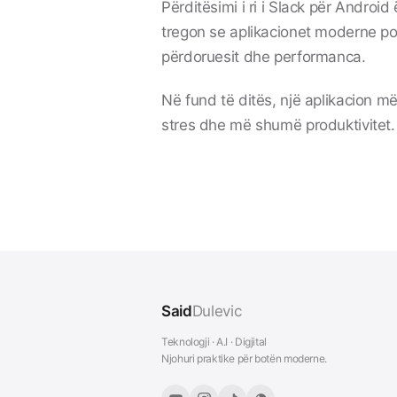
Përditësimi i ri i Slack për Android
tregon se aplikacionet moderne po
përdoruesit dhe performanca.
Në fund të ditës, një aplikacion m
stres dhe më shumë produktivitet.
Said
Dulevic
Teknologji · A.I · Digjital
Njohuri praktike për botën moderne.