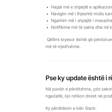
Hapje më e shpejtë e aplikacion
Navigim më i thjeshtë midis ka
Ngarkim më i shpejtë i mesazh
Notifikime më të sakta dhe në 
Qëllimi kryesor është që përdorue
më të rrjedhshme.
Pse ky update është i
Në punën e përditshme, çdo sekond
ngadaltë, kjo ndikon direkt në prod
Ky përditësim e bën Slack: