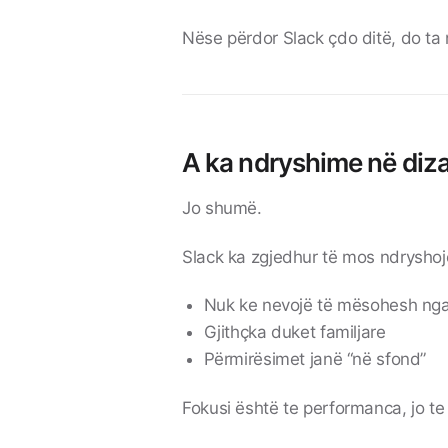
Nëse përdor Slack çdo ditë, do ta
A ka ndryshime në diz
Jo shumë.
Slack ka zgjedhur të mos ndryshoj
Nuk ke nevojë të mësohesh nga
Gjithçka duket familjare
Përmirësimet janë “në sfond”
Fokusi është te performanca, jo te 