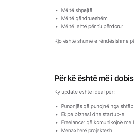
Më të shpejtë
Më të qëndrueshëm
Më të lehtë për t’u përdorur
Kjo është shumë e rëndësishme për
Për kë është më i dob
Ky update është ideal për:
Punonjës që punojnë nga shtëp
Ekipe biznesi dhe startup-e
Freelancer që komunikojnë me k
Menaxherë projektesh