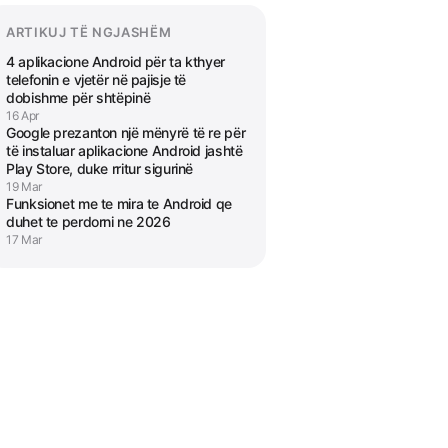
ARTIKUJ TË NGJASHËM
4 aplikacione Android për ta kthyer
telefonin e vjetër në pajisje të
dobishme për shtëpinë
16 Apr
Google prezanton një mënyrë të re për
të instaluar aplikacione Android jashtë
Play Store, duke rritur sigurinë
19 Mar
Funksionet me te mira te Android qe
duhet te perdorni ne 2026
17 Mar