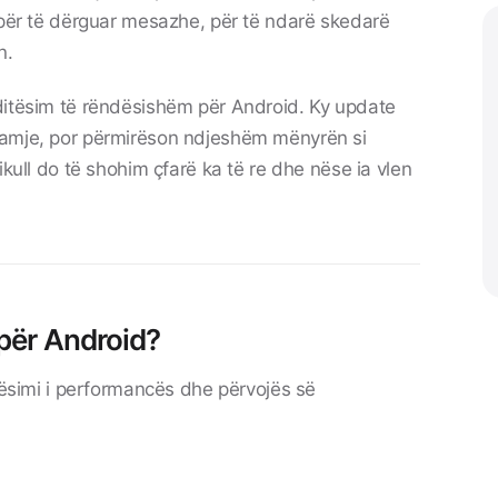
 për të dërguar mesazhe, për të ndarë skedarë
n.
ditësim të rëndësishëm për Android. Ky update
pamje, por përmirëson ndjeshëm mënyrën si
ikull do të shohim çfarë ka të re dhe nëse ia vlen
 për Android?
irësimi i performancës dhe përvojës së