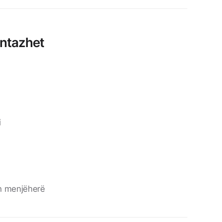
antazhet
i
n menjëherë