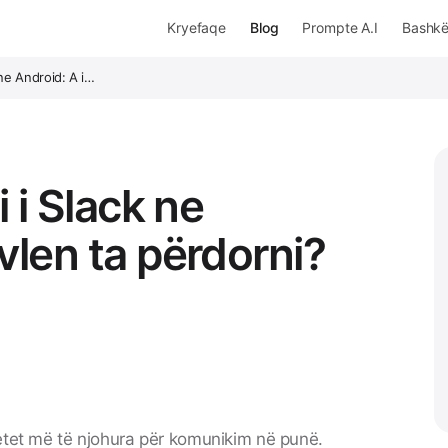
Kryefaqe
Blog
Prompte A.I
Bashk
k ne Android: A i…
i i Slack ne
 vlen ta përdorni?
tet më të njohura për komunikim në punë.