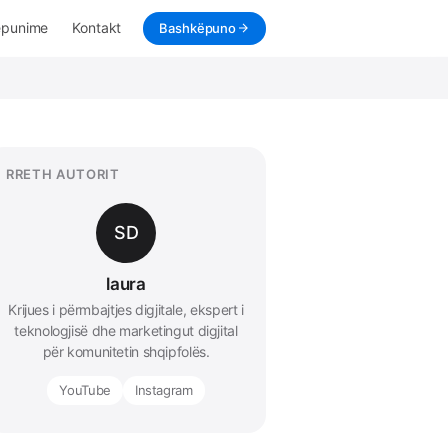
ëpunime
Kontakt
Bashkëpuno
RRETH AUTORIT
SD
laura
Krijues i përmbajtjes digjitale, ekspert i
teknologjisë dhe marketingut digjital
për komunitetin shqipfolës.
YouTube
Instagram