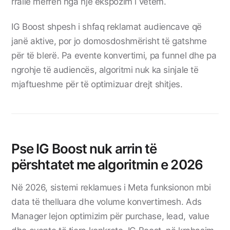
rrallë merren nga një ekspozim i vetëm.
IG Boost shpesh i shfaq reklamat audiencave që
janë aktive, por jo domosdoshmërisht të gatshme
për të blerë. Pa evente konvertimi, pa funnel dhe pa
ngrohje të audiencës, algoritmi nuk ka sinjale të
mjaftueshme për të optimizuar drejt shitjes.
Pse IG Boost nuk arrin të
përshtatet me algoritmin e 2026
Në 2026, sistemi reklamues i Meta funksionon mbi
data të thelluara dhe volume konvertimesh. Ads
Manager lejon optimizim për purchase, lead, value