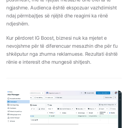
ngjashme. Audienca është ekspozuar vazhdimisht
ndaj përmbajtjes së njëjtë dhe reagimi ka rënë
ndjeshëm.
Kur përdoret IG Boost, biznesi nuk ka mjetet e
nevojshme për të diferencuar mesazhin dhe për t’u
shkëputur nga zhurma reklamuese. Rezultati është
rënie e interesit dhe mungesë shitjesh.