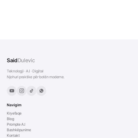
Said
Dulevic
Teknologji · A.I · Digjital
Njohuri praktike për botën moderne.
Navigim
Kryefaqe
Blog
Prompte A.I
Bashkëpunime
Kontakt