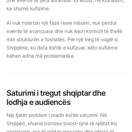
dhe evente të tjera konkrete. IG Boost, në krahasim,
ka shumë kufizime.
Ai nuk ndërton një fazë reale mësimi, nuk përdor
evente të avancuara dhe nuk lejon kontroll të thellë
mbi strukturën e fushatës. Për një treg të vogël si
Shqipëria, ku data është e kufizuar, këto kufizime
bëhen edhe më problematike.
Saturimi i tregut shqiptar dhe
lodhja e audiencës
Një tjetër problem i madh është saturimi. Në
Shqipëri, shumë biznese boost-ojnë të njëjtat lloj
postimesh, me të njëjtat mesazhe dhe oferta të