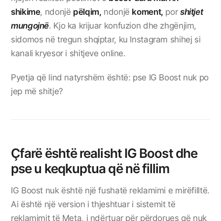
shikime
, ndonjë
pëlqim,
ndonjë
koment,
por
shitjet
mungojnë
. Kjo ka krijuar konfuzion dhe zhgënjim,
sidomos në tregun shqiptar, ku Instagram shihej si
kanali kryesor i shitjeve online.
Pyetja që lind natyrshëm është: pse IG Boost nuk po
jep më shitje?
Çfarë është realisht IG Boost dhe
pse u keqkuptua që në fillim
IG Boost nuk është një fushatë reklamimi e mirëfilltë.
Ai është një version i thjeshtuar i sistemit të
reklamimit të
Meta
, i ndërtuar për përdorues që nuk