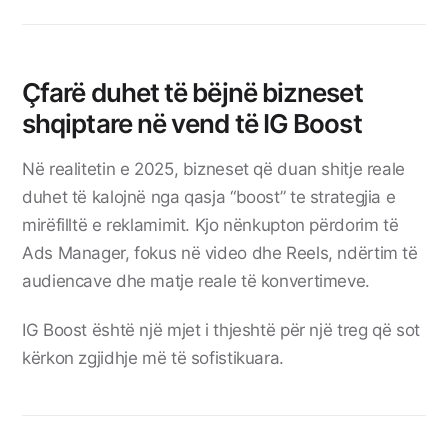
Çfarë duhet të bëjnë bizneset
shqiptare në vend të IG Boost
Në realitetin e 2025, bizneset që duan shitje reale
duhet të kalojnë nga qasja “boost” te strategjia e
mirëfilltë e reklamimit. Kjo nënkupton përdorim të
Ads Manager, fokus në video dhe Reels, ndërtim të
audiencave dhe matje reale të konvertimeve.
IG Boost është një mjet i thjeshtë për një treg që sot
kërkon zgjidhje më të sofistikuara.