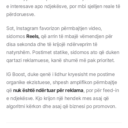
e interesave apo ndjekësve, por mbi sjelljen reale të
përdoruesve.
Sot, Instagram favorizon përmbajtjen video,
sidomos
Reels,
që arrin të mbajë vëmendjen për
disa sekonda dhe të krijojë ndërveprim të
natyrshëm. Postimet statike, sidomos ato që duken
qartazi reklamuese, kanë shumë më pak prioritet.
IG Boost, duke qenë i lidhur kryesisht me postime
organike ekzistuese, shpesh amplifikon përmbajtje
që
nuk është ndërtuar për reklama
, por për feed-in
e ndjekësve. Kjo krijon një hendek mes asaj që
algoritmi kërkon dhe asaj që biznesi po promovon.