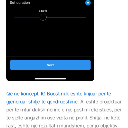
Që në koncept, IG Boost nuk është krijuar për të
gjeneruar shitje të qëndrueshme
. Ai është projektuar
për të rritur dukshmërinë e një postimi ekzistues, për
të sjellë angazhim ose vizita në profil. Shitja, në këtë
rast, është një rezultat i mundshëm, por jo objektivi