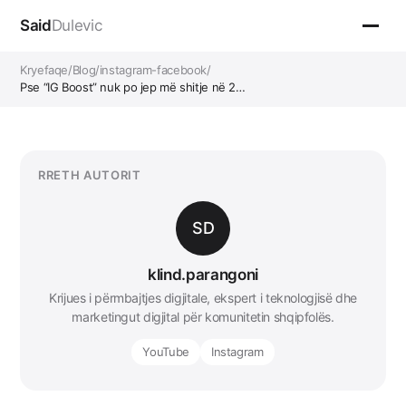
Said
Dulevic
Kryefaqe
/
Blog
/
instagram-facebook
/
Pse “IG Boost” nuk po jep më shitje në 2…
RRETH AUTORIT
SD
klind.parangoni
Krijues i përmbajtjes digjitale, ekspert i teknologjisë dhe
marketingut digjital për komunitetin shqipfolës.
YouTube
Instagram