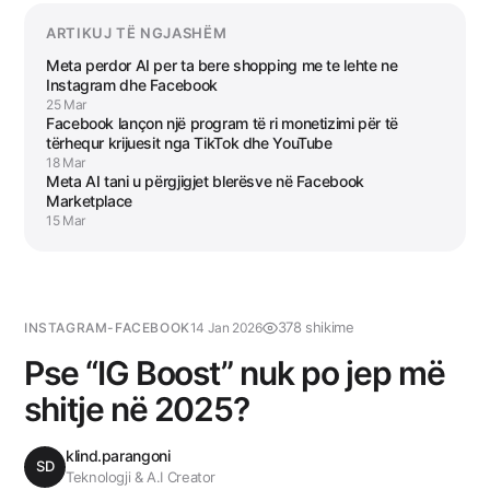
ARTIKUJ TË NGJASHËM
Meta perdor AI per ta bere shopping me te lehte ne
Instagram dhe Facebook
25 Mar
Facebook lançon një program të ri monetizimi për të
tërhequr krijuesit nga TikTok dhe YouTube
18 Mar
Meta AI tani u përgjigjet blerësve në Facebook
Marketplace
15 Mar
378 shikime
INSTAGRAM-FACEBOOK
14 Jan 2026
Pse “IG Boost” nuk po jep më
shitje në 2025?
klind.parangoni
SD
Teknologji & A.I Creator