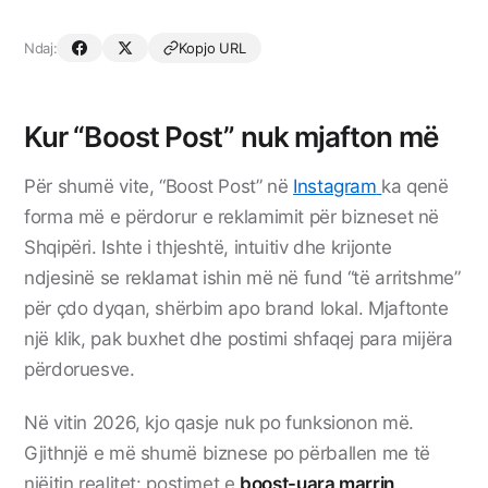
Ndaj:
Kopjo URL
Kur “Boost Post” nuk mjafton më
Për shumë vite, “Boost Post” në
Instagram
ka qenë
forma më e përdorur e reklamimit për bizneset në
Shqipëri. Ishte i thjeshtë, intuitiv dhe krijonte
ndjesinë se reklamat ishin më në fund “të arritshme”
për çdo dyqan, shërbim apo brand lokal. Mjaftonte
një klik, pak buxhet dhe postimi shfaqej para mijëra
përdoruesve.
Në vitin 2026, kjo qasje nuk po funksionon më.
Gjithnjë e më shumë biznese po përballen me të
njëjtin realitet: postimet e
boost-uara marrin