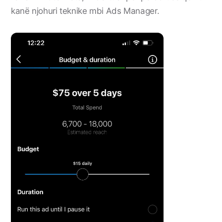
kanë njohuri teknike mbi Ads Manager.