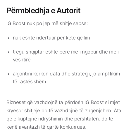
Përmbledhja e Autorit
IG Boost nuk po jep më shitje sepse:
nuk është ndërtuar për këtë qëllim
tregu shqiptar është bërë më i ngopur dhe më i
vështirë
algoritmi kërkon data dhe strategji, jo amplifikim
të rastësishëm
Bizneset që vazhdojnë ta përdorin IG Boost si mjet
kryesor shitjeje do të vazhdojnë të zhgënjehen. Ata
që e kuptojnë ndryshimin dhe përshtaten, do të
kenë avantazh të qartë konkurrues.