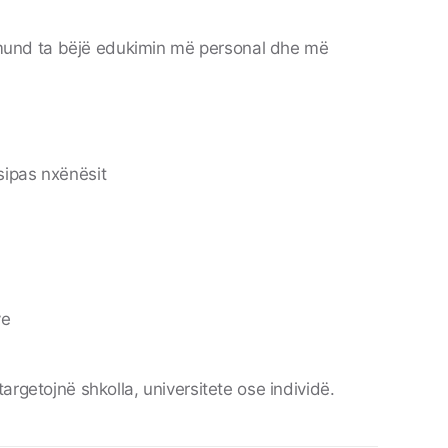
I mund ta bëjë edukimin më personal dhe më
sipas nxënësit
ve
argetojnë shkolla, universitete ose individë.