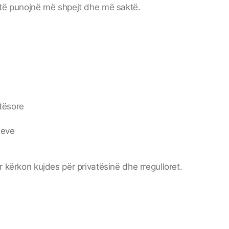
 të punojnë më shpejt dhe më saktë.
tësore
jeve
 kërkon kujdes për privatësinë dhe rregulloret.