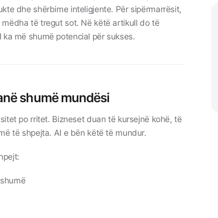
kte dhe shërbime inteligjente. Për sipërmarrësit,
mëdha të tregut sot. Në këtë artikull do të
I ka më shumë potencial për sukses.
kanë shumë mundësi
itet po rritet. Bizneset duan të kursejnë kohë, të
më të shpejta. AI e bën këtë të mundur.
hpejt:
ë shumë