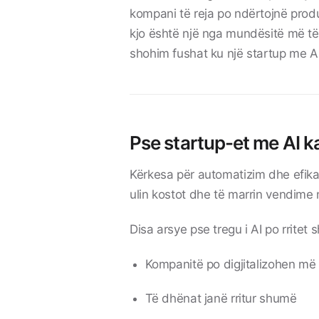
kompani të reja po ndërtojnë produ
kjo është një nga mundësitë më të 
shohim fushat ku një startup me A
Pse startup-et me AI 
Kërkesa për automatizim dhe efikas
ulin kostot dhe të marrin vendime 
Disa arsye pse tregu i AI po rritet s
Kompanitë po digjitalizohen m
Të dhënat janë rritur shumë