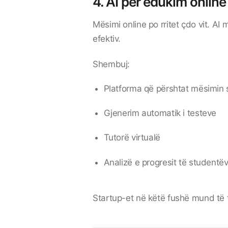
4. AI për edukim online
Mësimi online po rritet çdo vit. A
efektiv.
Shembuj:
Platforma që përshtat mësimin 
Gjenerim automatik i testeve
Tutorë virtualë
Analizë e progresit të studentë
Startup-et në këtë fushë mund të t