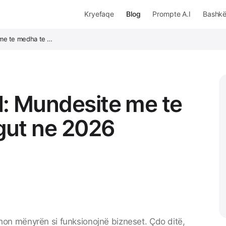
Kryefaqe
Blog
Prompte A.I
Bashk
 me te medha te …
I: Mundesite me te
gut ne 2026
on mënyrën si funksionojnë bizneset. Çdo ditë,