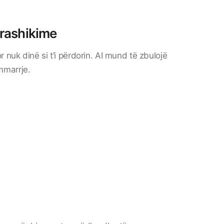
arashikime
uk dinë si t’i përdorin. AI mund të zbulojë
mmarrje.