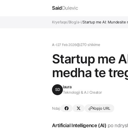
Said
Dulevic
Kryefaqe
/
Blog
/
a-i
/
Startup me AI: Mundesite
270 shikime
A-I
27 Feb 2026
Startup me A
medha te tre
laura
SD
Teknologji & A.I Creator
Ndaj:
Kopjo URL
Artificial Intelligence (AI)
po ndrysh