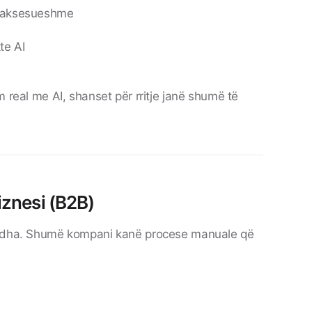
ë aksesueshme
te AI
m real me AI, shanset për rritje janë shumë të
iznesi (B2B)
mëdha. Shumë kompani kanë procese manuale që