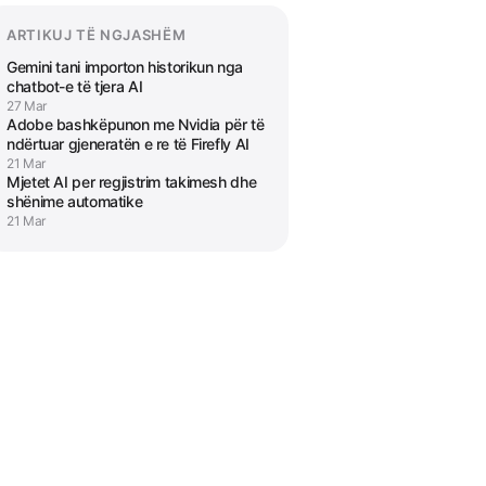
ARTIKUJ TË NGJASHËM
Gemini tani importon historikun nga
chatbot-e të tjera AI
27 Mar
Adobe bashkëpunon me Nvidia për të
ndërtuar gjeneratën e re të Firefly AI
21 Mar
Mjetet AI per regjistrim takimesh dhe
shënime automatike
21 Mar