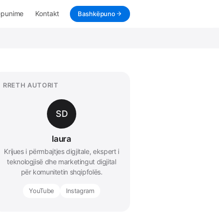
ëpunime
Kontakt
Bashkëpuno
RRETH AUTORIT
SD
laura
Krijues i përmbajtjes digjitale, ekspert i
teknologjisë dhe marketingut digjital
për komunitetin shqipfolës.
YouTube
Instagram