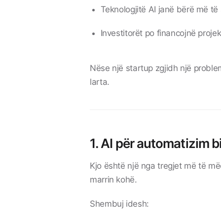
Teknologjitë AI janë bërë më t
Investitorët po financojnë projek
Nëse një startup zgjidh një proble
larta.
1. AI për automatizim b
Kjo është një nga tregjet më të 
marrin kohë.
Shembuj idesh: