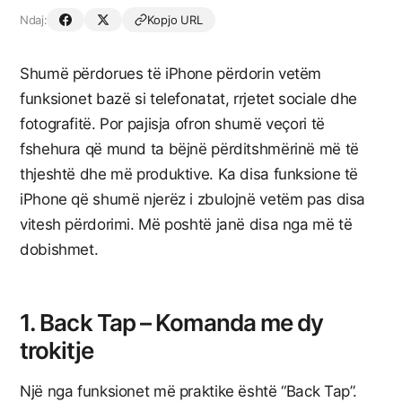
Ndaj:
Kopjo URL
Shumë përdorues të iPhone përdorin vetëm
funksionet bazë si telefonatat, rrjetet sociale dhe
fotografitë. Por pajisja ofron shumë veçori të
fshehura që mund ta bëjnë përditshmërinë më të
thjeshtë dhe më produktive. Ka disa funksione të
iPhone që shumë njerëz i zbulojnë vetëm pas disa
vitesh përdorimi. Më poshtë janë disa nga më të
dobishmet.
1. Back Tap – Komanda me dy
trokitje
Një nga funksionet më praktike është “Back Tap”.