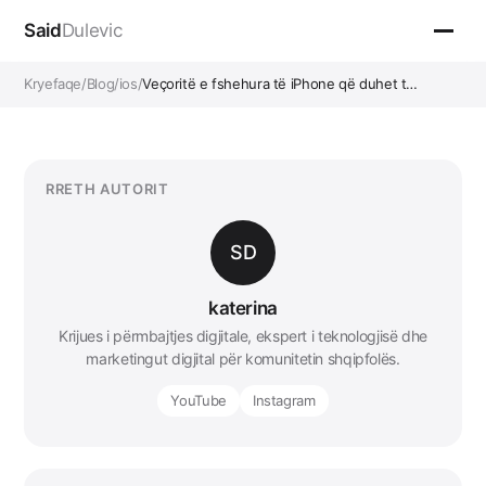
Said
Dulevic
Kryefaqe
/
Blog
/
ios
/
Veçoritë e fshehura të iPhone që duhet t…
RRETH AUTORIT
SD
katerina
Krijues i përmbajtjes digjitale, ekspert i teknologjisë dhe
marketingut digjital për komunitetin shqipfolës.
YouTube
Instagram