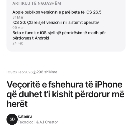
ARTIKUJ TË NGJASHËM
Apple publikon versionin e parë beta të iOS 26.5
31 Mar
iOS 20: Çfarë sjell versioni i ri i sistemit operativ
09 Mar
Beta e fundit e iOS sjell një përmirësim të madh për
përdoruesit Android
24 Feb
298 shikime
IOS
26 Feb 2026
Veçoritë e fshehura të iPhone
që duhet t’i kishit përdorur më
herët
katerina
SD
Teknologji & A.I Creator