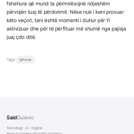
fshehura që mund ta përmirësojnë ndjeshëm
përvojën tuaj të përdorimit. Nëse nuk i keni provuar
këto veçori, tani është momenti i duhur për t’i
aktivizuar dhe për të përfituar më shumë nga pajisja
juaj çdo ditë.
Tags:
Iphone
Said
Dulevic
Teknologji · A.I · Digjital
Njohuri praktike për botën moderne.