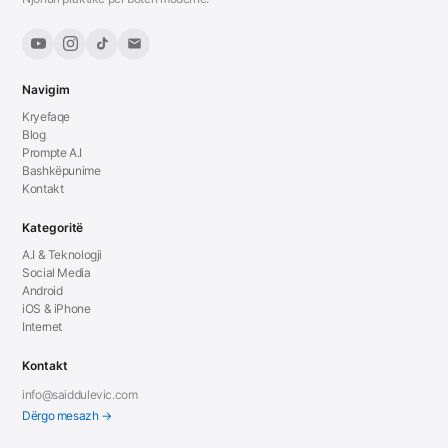
Navigim
Kryefaqe
Blog
Prompte A.I
Bashkëpunime
Kontakt
Kategoritë
A.I & Teknologji
Social Media
Android
iOS & iPhone
Internet
Kontakt
info@saiddulevic.com
Dërgo mesazh →