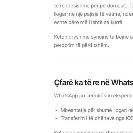
të rëndësishme për përdoruesit. T
llogari në një pajisje të vetme, nd
është bërë më i lehtë se kurrë.
Këto ndryshime synojnë ta bëjnë ap
përdorim të përditshëm.
Çfarë ka të re në Wha
WhatsApp po përmirëson eksperien
Mbështetje për shumë llogari n
Transferim i të dhënave nga iO
Këto janë veçori që përdoruesit i 