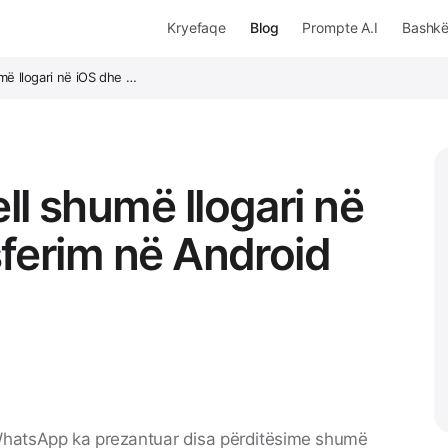
Kryefaqe
Blog
Prompte A.I
Bashk
më llogari në iOS dhe …
l shumë llogari në
sferim në Android
hatsApp
ka prezantuar disa përditësime shumë