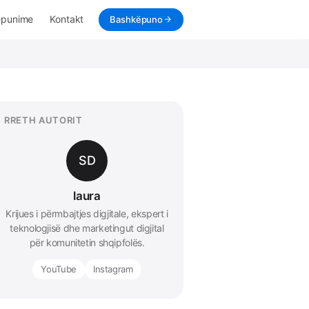
ëpunime
Kontakt
Bashkëpuno
RRETH AUTORIT
SD
laura
Krijues i përmbajtjes digjitale, ekspert i
teknologjisë dhe marketingut digjital
për komunitetin shqipfolës.
YouTube
Instagram