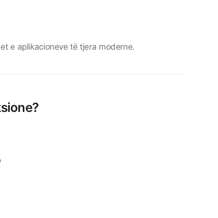
t e aplikacioneve të tjera moderne.
ksione?
p