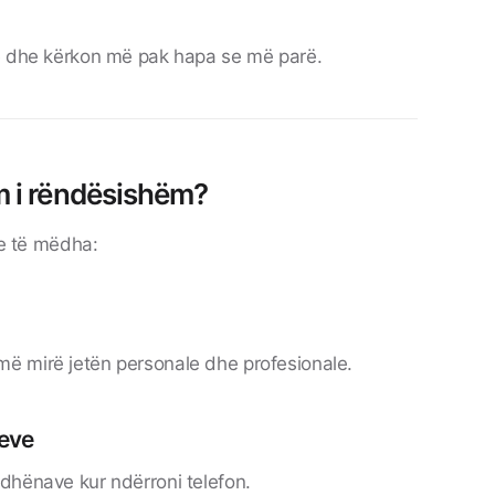
të dhe kërkon më pak hapa se më parë.
m i rëndësishëm?
me të mëdha:
ë mirë jetën personale dhe profesionale.
jeve
dhënave kur ndërroni telefon.