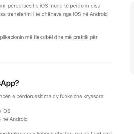
ani, përdoruesit e
iOS
mund të përdorin disa
ërsa transferimi i të dhënave nga iOS në
Android
likacionin më fleksibël dhe më praktik për
tsApp?
cën e përdoruesit me dy funksione kryesore:
ë iOS
S në Android
kanë kërkuar prej kohësh dhe tani më në fund janë