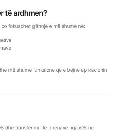
për të ardhmen?
 po fokusohet gjithnjë e më shumë në:
uesve
rmave
dhe më shumë funksione që e bëjnë aplikacionin
OS dhe transferimi i të dhënave nga iOS në