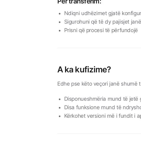
Për transferim:
Ndiqni udhëzimet gjatë konfigurim
Sigurohuni që të dy pajisjet janë
Prisni që procesi të përfundojë
A ka kufizime?
Edhe pse këto veçori janë shumë t
Disponueshmëria mund të jetë 
Disa funksione mund të ndryshoj
Kërkohet versioni më i fundit i a