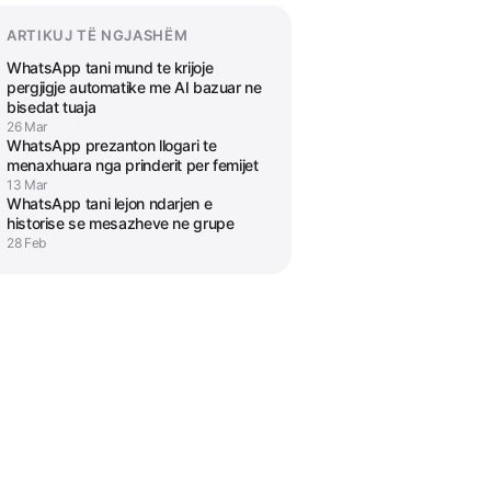
ARTIKUJ TË NGJASHËM
WhatsApp tani mund te krijoje
pergjigje automatike me AI bazuar ne
bisedat tuaja
26 Mar
WhatsApp prezanton llogari te
menaxhuara nga prinderit per femijet
13 Mar
WhatsApp tani lejon ndarjen e
historise se mesazheve ne grupe
28 Feb