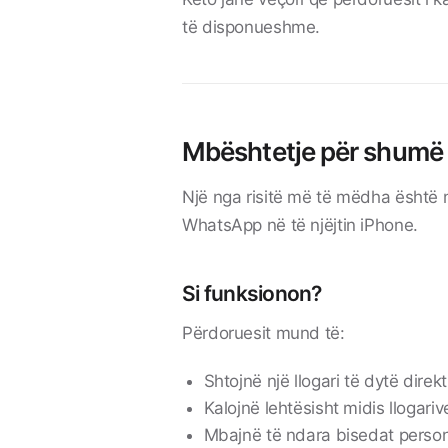
të disponueshme.
Mbështetje për shumë l
Një nga risitë më të mëdha është 
WhatsApp në të njëjtin iPhone.
Si funksionon?
Përdoruesit mund të:
Shtojnë një llogari të dytë direk
Kalojnë lehtësisht midis llogariv
Mbajnë të ndara bisedat person