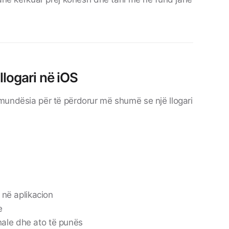
logari në iOS
mundësia për të përdorur më shumë se një llogari
t në aplikacion
e
ale dhe ato të punës