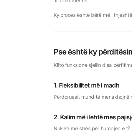
Dokumentet
Ky proces është bërë më i thjesh
Pse është ky përditësi
Këto funksione sjellin disa përfiti
1. Fleksibilitet më i madh
Përdoruesit mund të menaxhojnë m
2. Kalim më i lehtë mes pajis
Nuk ka më stres për humbjen e të 