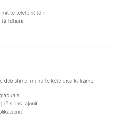
it të telefonit të ri
 të lidhura
ë dobishme, mund të ketë disa kufizime:
graduale
në sipas rajonit
plikacionit