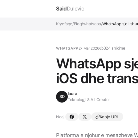
Said
Dulevic
Kryefaqe
/
Blog
/
whatsapp
/
WhatsApp sjell shu
324 shikime
WHATSAPP
27 Mar 2026
WhatsApp sjel
iOS dhe tran
laura
SD
Teknologji & A.I Creator
Ndaj:
Kopjo URL
Platforma e njohur e mesazheve
W