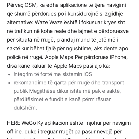
Përveç OSM, ka edhe aplikacione të tjera navigimi
që shumë përdorues po i konsiderojnë si zgjidhje
alternative: Waze Waze është i fokusuar kryesisht
në trafikun në kohe reale dhe lajmet e përdoruesve
për situata në rrugë, prandaj mund të jetë më i
saktë kur bëhet fjalë për ngushtime, aksidente apo
policë në rrugë. Apple Maps Për përdorues iPhone,
disa kanë kaluar te Apple Maps pasi ajo ka:
integrim të fortë me sistemin iOS
rekomandime të qarta për rrugë dhe transport
publik Megjithëse dikur ishte më pak e saktë,
përditësimet e fundit e kanë përmirësuar
dukshëm.
HERE WeGo Ky aplikacion është i njohur për navigim
offline, duke i treguar rrugët pa pasur nevojë për