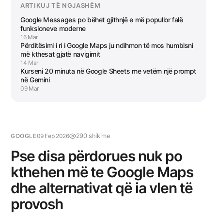
ARTIKUJ TË NGJASHËM
Google Messages po bëhet gjithnjë e më popullor falë
funksioneve moderne
16 Mar
Përditësimi i ri i Google Maps ju ndihmon të mos humbisni
më kthesat gjatë navigimit
14 Mar
Kurseni 20 minuta në Google Sheets me vetëm një prompt
në Gemini
09 Mar
290 shikime
GOOGLE
09 Feb 2026
Pse disa përdorues nuk po
kthehen më te Google Maps
dhe alternativat që ia vlen të
provosh