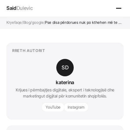
Said
Dulevic
Kryefaqe
/
Blog
/
google
/
Pse disa përdorues nuk po kthehen më te …
RRETH AUTORIT
SD
katerina
Krijues i përmbajtjes digjitale, ekspert i teknologjisë dhe
marketingut digjital për komunitetin shqipfolës.
YouTube
Instagram