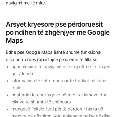
navigimi më të mirë.
Arsyet kryesore pse përdoruesit
po ndihen të zhgënjyer me Google
Maps
Edhe pse Google Maps është shumë funksional,
disa përdorues raportojnë probleme të tilla si:
ngadalësime të navigimit ose rregullime të rrugës
që s’duhen
informacion të shtrembëruar të trafikut në kohe
reale
ngatërrim të epërfaqeve përmes reklamave dhe
pikave të shumta të shënuara
mungesë fleksibiliteti për të përdorur harta në
mënyra që dëshiron Këto ankesave bëjnë që disa