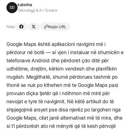
katerina
SD
Teknologji & A.I Creator
Ndaj:
Kopjo URL
Google Maps është aplikacioni navigimi më i
përdorur në botë — ai vjen i instaluar në shumicën e
telefonave Android dhe përdoret çdo ditë për
udhëtime, drejtim, kërkim vendesh dhe planifikim
rrugësh. Megjithatë, shumë përdorues tashmë po
thonë se nuk po kthehen më te Google Maps pasi
provuan diçka tjetër që i ndihmon më mirë për
nevojat e tyre të navigimit. Në këtë artikull do të
shpjegojmë arsyet pse disa njerëz po largohen nga
Google Maps, cilat janë alternativat më të mira, dhe
si t’i përdorësh ato në mënyrë që të kesh përvojë