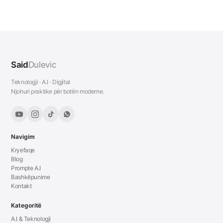
Said
Dulevic
Teknologji · A.I · Digjital
Njohuri praktike për botën moderne.
Navigim
Kryefaqe
Blog
Prompte A.I
Bashkëpunime
Kontakt
Kategoritë
A.I & Teknologji