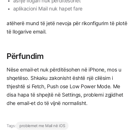
asnjë llogari nuk përditësohet
aplikacioni Mail nuk hapet fare
atëherë mund të jetë nevoja për rikonfigurim të plotë
të llogarive email.
Përfundim
Nëse email‑et nuk përditësohen në iPhone, mos u
shqetëso. Shkaku zakonisht është një cilësim i
thjeshtë si Fetch, Push ose Low Power Mode. Me
disa hapa të shpejtë në Settings, problemi zgjidhet
dhe email‑et do të vijnë normalisht.
Tags:
problemet me Mail në iOS