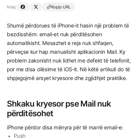
Ndaj:
Kopjo URL
Shumë përdorues të iPhone‑it hasin një problem të
bezdisshëm: email‑et nuk përditësohen
automatikisht. Mesazhet e reja nuk shfaqen,
përveçse kur hap manualisht aplikacionin Mail. Ky
problem zakonisht nuk lidhet me defekt të telefonit,
por me disa cilësime të iOS‑it. Në këtë artikull do të
shpjegojmë arsyet kryesore dhe zgjidhjet praktike.
Shkaku kryesor pse Mail nuk
përditësohet
iPhone përdor disa mënyra për të marrë email‑e:
Push