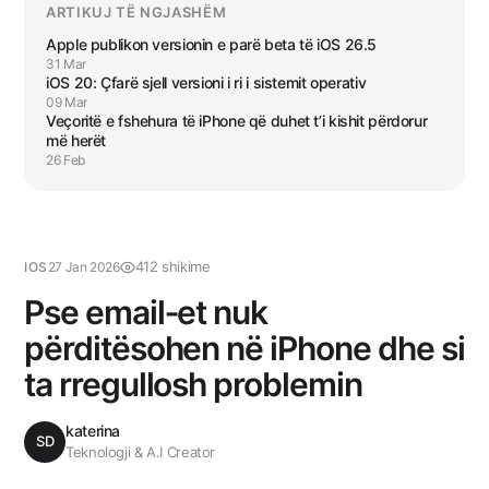
ARTIKUJ TË NGJASHËM
Apple publikon versionin e parë beta të iOS 26.5
31 Mar
iOS 20: Çfarë sjell versioni i ri i sistemit operativ
09 Mar
Veçoritë e fshehura të iPhone që duhet t’i kishit përdorur
më herët
26 Feb
412 shikime
IOS
27 Jan 2026
Pse email‑et nuk
përditësohen në iPhone dhe si
ta rregullosh problemin
katerina
SD
Teknologji & A.I Creator