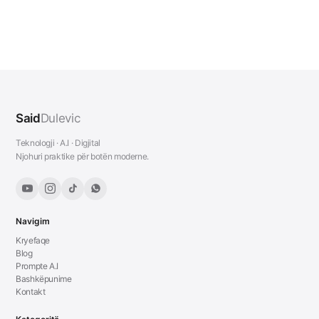
Said
Dulevic
Teknologji · A.I · Digjital
Njohuri praktike për botën moderne.
Navigim
Kryefaqe
Blog
Prompte A.I
Bashkëpunime
Kontakt