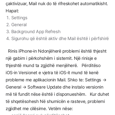
çaktivizuar, Mail nuk do të rifreskohet automatikisht.
Hapat:
Settings
General
Background App Refresh
Sigurohu që është aktiv dhe Mail është i përfshirë
Rinis iPhone‑in Ndonjëherë problemi është thjesht
një gabim i përkohshëm i sistemit. Një rinisje e
thjeshtë mund ta zgjidhë menjëherë. Përditëso
iOS‑in Versionet e vjetra të iOS‑it mund të kenë
probleme me aplikacionin Mail. Shko te: Settings →
General → Software Update dhe instalo versionin
më të fundit nëse është i disponueshëm. Kur duhet
të shqetësohesh Në shumicën e rasteve, problemi
zgjidhet me cilësime. Vetëm nëse: