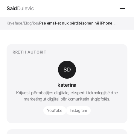
Said
Dulevic
Kryefaqe
/
Blog
/
ios
/
Pse email‑et nuk përditësohen në iPhone …
RRETH AUTORIT
SD
katerina
Krijues i përmbajtjes digjitale, ekspert i teknologjisë dhe
marketingut digjital për komunitetin shqipfolës.
YouTube
Instagram