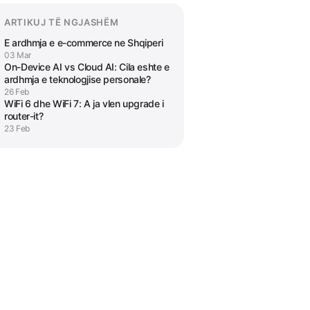
ARTIKUJ TË NGJASHËM
E ardhmja e e-commerce ne Shqiperi
03 Mar
On-Device AI vs Cloud AI: Cila eshte e
ardhmja e teknologjise personale?
26 Feb
WiFi 6 dhe WiFi 7: A ja vlen upgrade i
router-it?
23 Feb