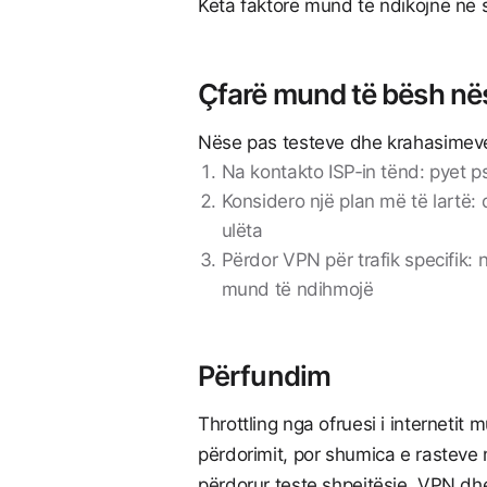
Këta faktorë mund të ndikojnë në sh
Çfarë mund të bësh nës
Nëse pas testeve dhe krahasimeve
Na kontakto ISP‑in tënd: pyet ps
Konsidero një plan më të lartë: 
ulëta
Përdor VPN për trafik specifik
mund të ndihmojë
Përfundim
Throttling nga ofruesi i internetit
përdorimit, por shumica e rasteve 
përdorur teste shpejtësie, VPN d