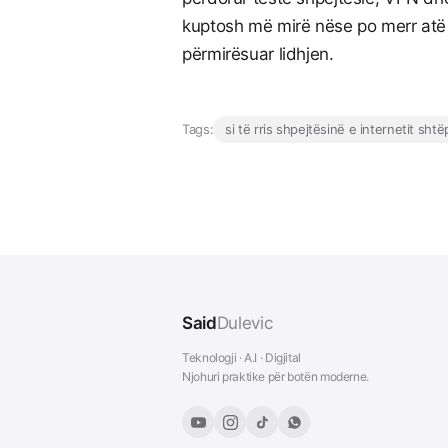
kuptosh më mirë nëse po merr atë
përmirësuar lidhjen.
Tags:
si të rris shpejtësinë e internetit shtë
Said
Dulevic
Teknologji · A.I · Digjital
Njohuri praktike për botën moderne.