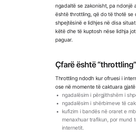
ngadaltë se zakonisht, pa ndonjë
është throttling, që do të thotë se o
shpejtësinë e lidhjes në disa situa
këtë dhe të kuptosh nëse lidhja j
paguar.
Çfarë është “throttling” 
Throttling ndodh kur ofruesi i intern
ose në momente të caktuara gjatë 
ngadalësim i përgjithshëm i shp
ngadalësim i shërbimeve të cakt
kufizim i bandës në oraret e mb
menaxhuar trafikun, por mund të
internetit.