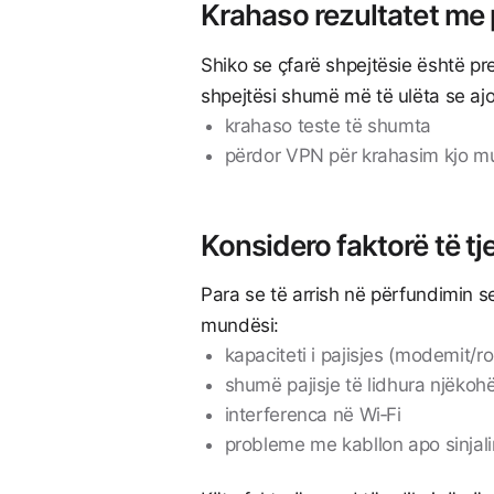
Krahaso rezultatet me p
Shiko se çfarë shpejtësie është pr
shpejtësi shumë më të ulëta se aj
krahaso teste të shumta
përdor VPN për krahasim kjo mun
Konsidero faktorë të tj
Para se të arrish në përfundimin se
mundësi:
kapaciteti i pajisjes (modemit/rou
shumë pajisje të lidhura njëkoh
interferenca në Wi‑Fi
probleme me kabllon apo sinjali