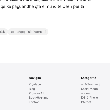
 që ke paguar dhe çfarë mund të bësh për ta
piak
test shpejtësie interneti
Navigim
Kategoritë
Kryefaqe
A.I & Teknologji
Blog
Social Media
Prompte A.I
Android
Bashkëpunime
iOS & iPhone
Kontakt
Internet