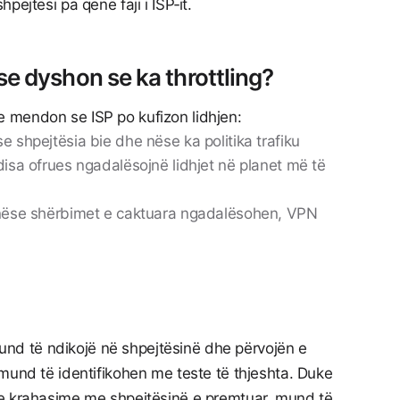
pejtësi pa qenë faji i ISP‑it.
e dyshon se ka throttling?
 mendon se ISP po kufizon lidhjen:
e shpejtësia bie dhe nëse ka politika trafiku
disa ofrues ngadalësojnë lidhjet në planet më të
: nëse shërbimet e caktuara ngadalësohen, VPN
 mund të ndikojë në shpejtësinë dhe përvojën e
mund të identifikohen me teste të thjeshta. Duke
he krahasime me shpejtësinë e premtuar, mund të