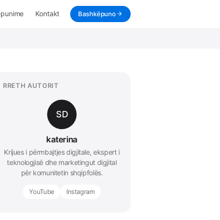
ëpunime
Kontakt
Bashkëpuno
RRETH AUTORIT
SD
katerina
Krijues i përmbajtjes digjitale, ekspert i
teknologjisë dhe marketingut digjital
për komunitetin shqipfolës.
YouTube
Instagram