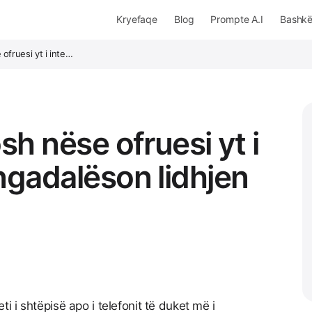
Kryefaqe
Blog
Prompte A.I
Bashk
 ofruesi yt i inte…
osh nëse ofruesi yt i
 ngadalëson lidhjen
 i shtëpisë apo i telefonit të duket më i