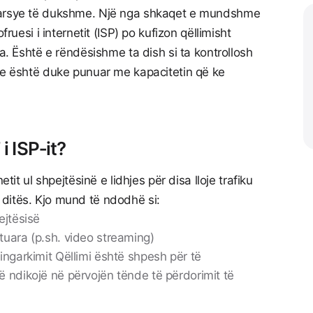
 arsye të dukshme. Një nga shkaqet e mundshme
fruesi i internetit (ISP) po kufizon qëllimisht
ta. Është e rëndësishme ta dish si ta kontrollosh
ote është duke punuar me kapacitetin që ke
i ISP‑it?
etit ul shpejtësinë e lidhjes për disa lloje trafiku
ditës. Kjo mund të ndodhë si:
ejtësisë
uara (p.sh. video streaming)
ingarkimit Qëllimi është shpesh për të
 ndikojë në përvojën tënde të përdorimit të