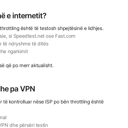
ë e internetit?
throttling është të testosh shpejtësinë e lidhjes.
ësie, si Speedtest.net ose Fast.com
e të ndryshme të ditës
dhe ngarkimit
isë që po merr aktualisht.
dhe pa VPN
 të kontrolluar nëse ISP po bën throttling është
mal
PN dhe përsëri testin