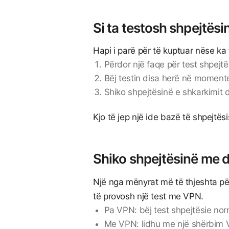
Si ta testosh shpejtësin
Hapi i parë për të kuptuar nëse ka 
Përdor një faqe për test shpejt
Bëj testin disa herë në moment
Shiko shpejtësinë e shkarkimit 
Kjo të jep një ide bazë të shpejtës
Shiko shpejtësinë me 
Një nga mënyrat më të thjeshta për
të provosh një test me VPN.
Pa VPN: bëj test shpejtësie nor
Me VPN: lidhu me një shërbim V