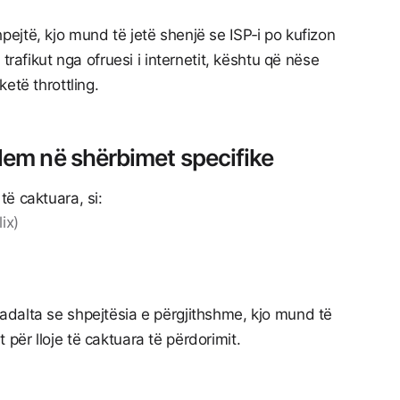
jtë, kjo mund të jetë shenjë se ISP‑i po kufizon
trafikut nga ofruesi i internetit, kështu që nëse
etë throttling.
blem në shërbimet specifike
ë caktuara, si:
ix)
dalta se shpejtësia e përgjithshme, kjo mund të
ut për lloje të caktuara të përdorimit.