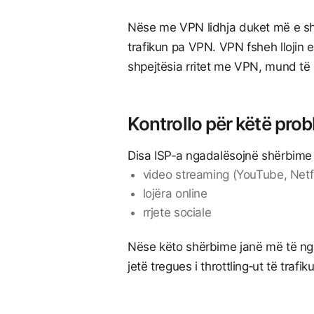
Nëse me VPN lidhja duket më e shpe
trafikun pa VPN. VPN fsheh llojin e 
shpejtësia rritet me VPN, mund të k
Kontrollo për këtë pro
Disa ISP‑a ngadalësojnë shërbime t
video streaming (YouTube, Netfl
lojëra online
rrjete sociale
Nëse këto shërbime janë më të nga
jetë tregues i throttling‑ut të trafik