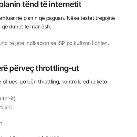
lanin tënd të internetit
emtuar në planin që paguan. Nëse testet tregojnë
o që duhet të marrësh:
d të jetë indikacion se ISP po kufizon lidhjen.
erë përveç throttling‑ut
 ofruesi po bën throttling, kontrollo edhe këto
ter‑it)
ësisht
n