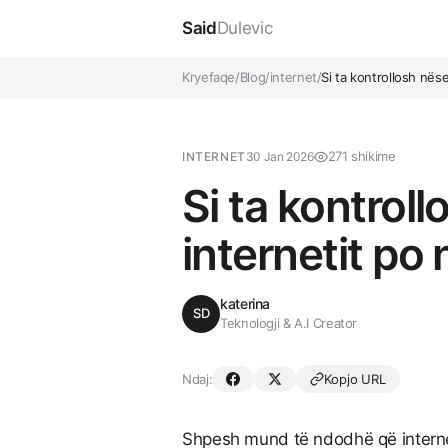
Said
Dulevic
Kryefaqe
/
Blog
/
internet
/
Si ta kontrollosh nëse
271 shikime
INTERNET
30 Jan 2026
Si ta kontroll
internetit po
katerina
SD
Teknologji & A.I Creator
Ndaj:
Kopjo URL
Shpesh mund të ndodhë që interneti