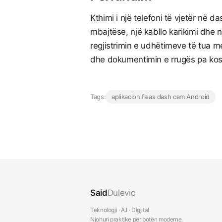
Kthimi i një telefoni të vjetër në 
mbajtëse, një kabllo karikimi dhe n
regjistrimin e udhëtimeve të tua me
dhe dokumentimin e rrugës pa kos
Tags:
aplikacion falas dash cam Android
Said
Dulevic
Teknologji · A.I · Digjital
Njohuri praktike për botën moderne.