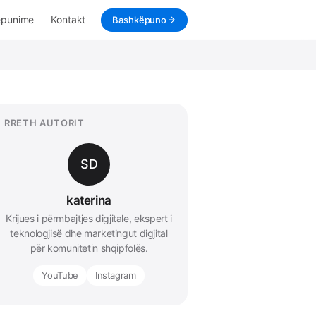
ëpunime
Kontakt
Bashkëpuno
RRETH AUTORIT
SD
katerina
Krijues i përmbajtjes digjitale, ekspert i
teknologjisë dhe marketingut digjital
për komunitetin shqipfolës.
YouTube
Instagram