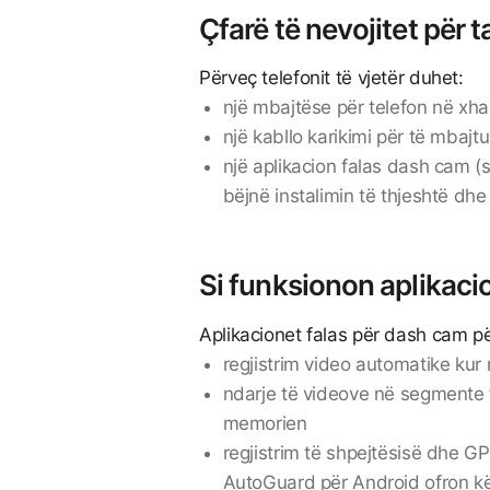
Çfarë të nevojitet për t
Përveç telefonit të vjetër duhet:
një mbajtëse për telefon në xha
një kabllo karikimi për të mbajtu
një aplikacion falas dash cam 
bëjnë instalimin të thjeshtë dh
Si funksionon aplikaci
Aplikacionet falas për dash cam p
regjistrim video automatike kur
ndarje të videove në segmente
memorien
regjistrim të shpejtësisë dhe GP
AutoGuard për Android ofron k