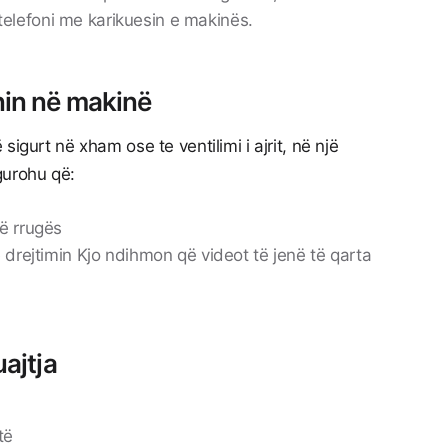
et telefoni me karikuesin e makinës.
nin në makinë
igurt në xham ose te ventilimi i ajrit, në një
gurohu që:
ë rrugës
 drejtimin Kjo ndihmon që videot të jenë të qarta
uajtja
të