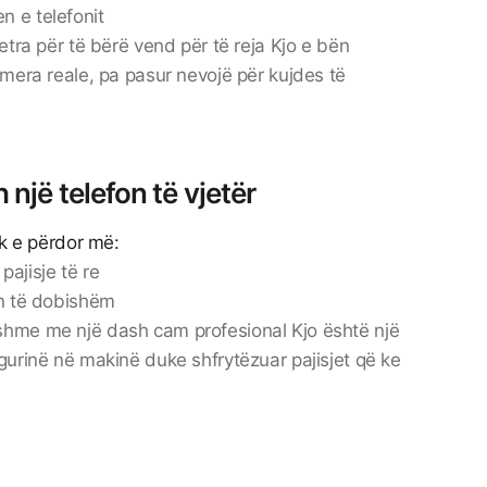
n e telefonit
jetra për të bërë vend për të reja Kjo e bën
amera reale, pa pasur nevojë për kujdes të
 një telefon të vjetër
uk e përdor më:
ajisje të re
on të dobishëm
shme me një dash cam profesional Kjo është një
igurinë në makinë duke shfrytëzuar pajisjet që ke