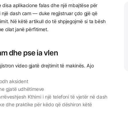
 disa aplikacione falas dhe një mbajtëse për
si një dash cam — duke regjistruar çdo gjë që
mit. Në këtë artikull do të shpjegojmë si ta bësh
 cilat janë përfitimet.
am dhe pse ia vlen
stron video gjatë drejtimit të makinës. Ajo
odh aksident
me gjatë udhëtimeve
rëveshjesh Kthimi i një telefoni të vjetër në dash
ke dhe praktike për këdo që dëshiron këtë
.