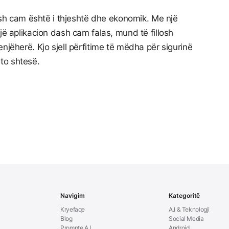
dash cam është i thjeshtë dhe ekonomik. Me një
jë aplikacion dash cam falas, mund të fillosh
njëherë. Kjo sjell përfitime të mëdha për sigurinë
to shtesë.
Navigim
Kategoritë
Kryefaqe
A.I & Teknologji
Blog
Social Media
Prompte A.I
Android