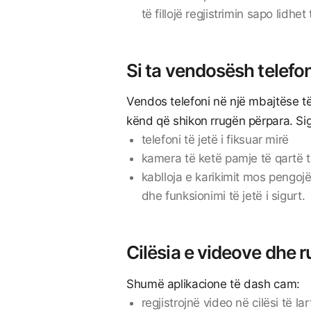
të fillojë regjistrimin sapo lidh
Si ta vendosësh telefo
Vendos telefoni në një mbajtëse të s
kënd që shikon rrugën përpara. Si
telefoni të jetë i fiksuar mirë
kamera të ketë pamje të qartë t
kablloja e karikimit mos pengojë
dhe funksionimi të jetë i sigurt.
Cilësia e videove dhe r
Shumë aplikacione të dash cam:
regjistrojnë video në cilësi të lar