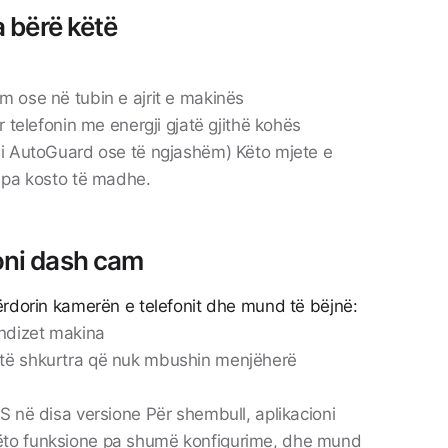
a bërë këtë
m ose në tubin e ajrit e makinës
r telefonin me energji gjatë gjithë kohës
(si AutoGuard ose të ngjashëm) Këto mjete e
e pa kosto të madhe.
oni dash cam
ërdorin kamerën e telefonit dhe mund të bëjnë:
 ndizet makina
 të shkurtra që nuk mbushin menjëherë
S në disa versione Për shembull, aplikacioni
ëto funksione pa shumë konfigurime, dhe mund