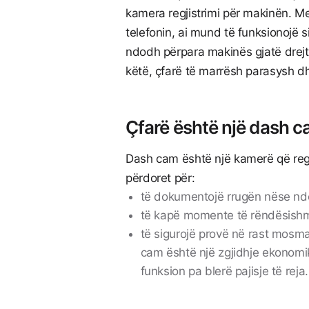
kamera regjistrimi për makinën. Me
telefonin, ai mund të funksionojë 
ndodh përpara makinës gjatë drejti
këtë, çfarë të marrësh parasysh dhe
Çfarë është një dash c
Dash cam është një kamerë që regji
përdoret për:
të dokumentojë rrugën nëse nd
të kapë momente të rëndësish
të sigurojë provë në rast mosmar
cam është një zgjidhje ekonomi
funksion pa blerë pajisje të reja