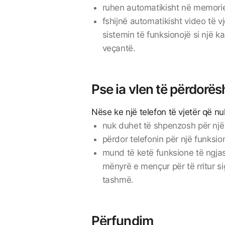
ruhen automatikisht në memorie
fshijnë automatikisht video të v
sistemin të funksionojë si një k
veçantë.
Pse ia vlen të përdorësh
Nëse ke një telefon të vjetër që n
nuk duhet të shpenzosh për një p
përdor telefonin për një funksi
mund të ketë funksione të ngja
mënyrë e mençur për të rritur s
tashmë.
Përfundim