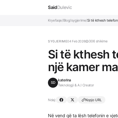
Said
Dulevic
Kryefaqe
/
Blog
/
sygjerime
/
Si të kthesh telefon
306 shikime
SYGJERIME
04 Feb 2026
Si të kthesh t
një kamer ma
katerina
SD
Teknologji & A.I Creator
Ndaj:
Kopjo URL
Në vend që ta lësh telefonin e vjet