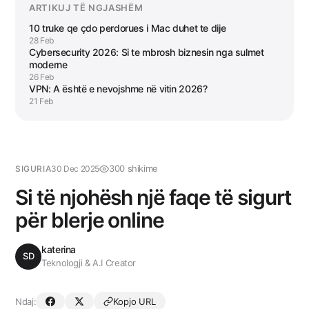
ARTIKUJ TË NGJASHËM
10 truke qe çdo perdorues i Mac duhet te dije
28 Feb
Cybersecurity 2026: Si te mbrosh biznesin nga sulmet
moderne
26 Feb
VPN: A është e nevojshme në vitin 2026?
21 Feb
300 shikime
SIGURIA
30 Dec 2025
Si të njohësh një faqe të sigurt
për blerje online
katerina
SD
Teknologji & A.I Creator
Ndaj:
Kopjo URL