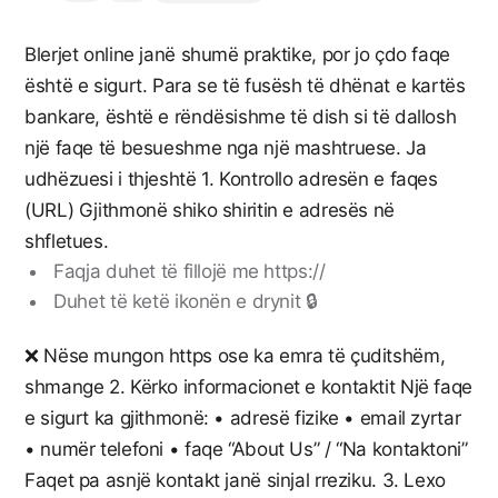
‌Blerjet online janë shumë praktike, por jo çdo faqe
është e sigurt. Para se të fusësh të dhënat e kartës
bankare, është e rëndësishme të dish si të dallosh
një faqe të besueshme nga një mashtruese. Ja
udhëzuesi i thjeshtë 1. Kontrollo adresën e faqes
(URL) Gjithmonë shiko shiritin e adresës në
shfletues.
Faqja duhet të fillojë me https://
Duhet të ketë ikonën e drynit 🔒
❌ Nëse mungon https ose ka emra të çuditshëm,
shmange 2. Kërko informacionet e kontaktit Një faqe
e sigurt ka gjithmonë: • adresë fizike • email zyrtar
• numër telefoni • faqe “About Us” / “Na kontaktoni”
Faqet pa asnjë kontakt janë sinjal rreziku. 3. Lexo