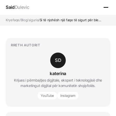
Said
Dulevic
Kryefaqe
/
Blog
/
siguria
/
Si të njohësh një faqe të sigurt për ble…
RRETH AUTORIT
SD
katerina
Krijues i përmbajtjes digjitale, ekspert i teknologjisë dhe
marketingut digjital për komunitetin shqipfolës.
YouTube
Instagram