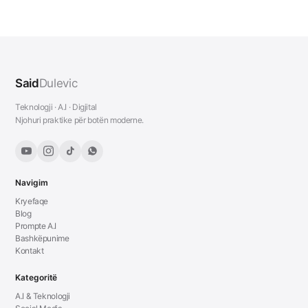
Said
Dulevic
Teknologji · A.I · Digjital
Njohuri praktike për botën moderne.
Navigim
Kryefaqe
Blog
Prompte A.I
Bashkëpunime
Kontakt
Kategoritë
A.I & Teknologji