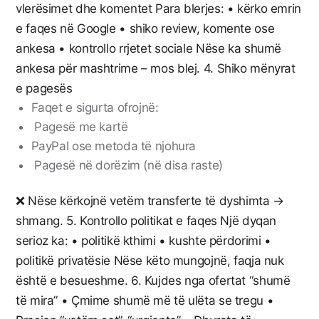
vlerësimet dhe komentet Para blerjes: • kërko emrin
e faqes në Google • shiko review, komente ose
ankesa • kontrollo rrjetet sociale Nëse ka shumë
ankesa për mashtrime – mos blej. 4. Shiko mënyrat
e pagesës
Faqet e sigurta ofrojnë:
Pagesë me kartë
PayPal ose metoda të njohura
Pagesë në dorëzim (në disa raste)
❌ Nëse kërkojnë vetëm transferte të dyshimta →
shmang. 5. Kontrollo politikat e faqes Një dyqan
serioz ka: • politikë kthimi • kushte përdorimi •
politikë privatësie Nëse këto mungojnë, faqja nuk
është e besueshme. 6. Kujdes nga ofertat “shumë
të mira” • Çmime shumë më të ulëta se tregu •