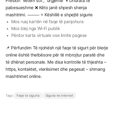
Presion “vetëm sot”, “urgjente” • Dhurata të
pabesueshme ❌ Këto janë shpesh shenja
mashtrimi. ⸻ ⭐ Këshillë e shpejtë sigurie
Mos ruaj kartën në faqe të panjohura
Mos blej nga Wi‑Fi publik
Përdor karta virtuale ose limite pagese
📌 Përfundim Të njohësh një faqe të sigurt për blerje
online është thelbësore për të mbrojtur paratë dhe
të dhënat personale. Me disa kontrolle të thjeshta –
https, kontaktet, vlerësimet dhe pagesat – shmang
mashtrimet online.
Tags:
Faqe te sigurta
Siguria ne internet