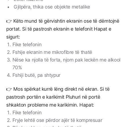
Gjilpëra, thika ose objekte metalike
👉 Këto mund të gërvishtin ekranin ose të dëmtojnë
portat. Si të pastrosh ekranin e telefonit Hapat e
sigurt:
Fike telefonin
Fshije ekranin me mikrofibre të thatë
Nëse ka njolla të forta, njom pak leckën me alkool
70%
Fshiji butë, pa shtypur
👉 Mos spërkat kurrë lëng direkt në ekran. Si të
pastrosh portën e karikimit Pluhuri në portë
shkakton probleme me karikimin. Hapat:
Fike telefonin
Fryje lehtë ose përdor ajër të kompresuar