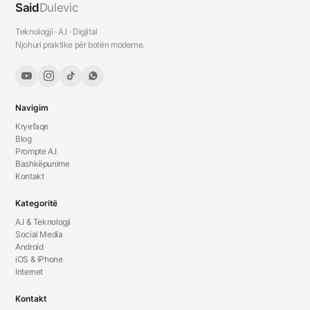
Said
Dulevic
Teknologji · A.I · Digjital
Njohuri praktike për botën moderne.
Navigim
Kryefaqe
Blog
Prompte A.I
Bashkëpunime
Kontakt
Kategoritë
A.I & Teknologji
Social Media
Android
iOS & iPhone
Internet
Kontakt