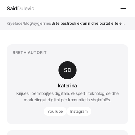
Said
Dulevic
Kryefaqe
/
Blog
/
sygjerime
/
Si të pastrosh ekranin dhe portat e tele…
RRETH AUTORIT
SD
katerina
Krijues i përmbajtjes digjitale, ekspert i teknologjisë dhe
marketingut digjital për komunitetin shqipfolës.
YouTube
Instagram