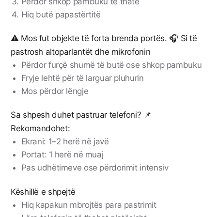
Përdor shkop pambuku të thatë
Hiq butë papastërtitë
⚠️ Mos fut objekte të forta brenda portës. 🎧 Si të
pastrosh altoparlantët dhe mikrofonin
Përdor furçë shumë të butë ose shkop pambuku
Fryje lehtë për të larguar pluhurin
Mos përdor lëngje
Sa shpesh duhet pastruar telefoni? 📌
Rekomandohet:
Ekrani: 1–2 herë në javë
Portat: 1 herë në muaj
Pas udhëtimeve ose përdorimit intensiv
Këshillë e shpejtë
Hiq kapakun mbrojtës para pastrimit