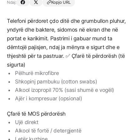
Ndaj:
Kopjo URL
Telefoni përdoret çdo ditë dhe grumbullon pluhur,
yndyrë dhe baktere, sidomos në ekran dhe në
portat e karikimit. Pastrimi i gabuar mund ta
dëmtojë pajisjen, ndaj ja mënyra e sigurt dhe e
thjeshtë për ta pastruar. ✅ Çfarë të përdorësh (të
sigurta)
Pëlhurë mikrofibre
Shkopinj pambuku (cotton swabs)
Alkool izopropil 70% (sasi shumë e vogël)
Ajër i kompresuar (opsional)
Çfarë të MOS përdorësh
Ujë direkt
Alkool të fortë / detergjentë
Letër kuzhine