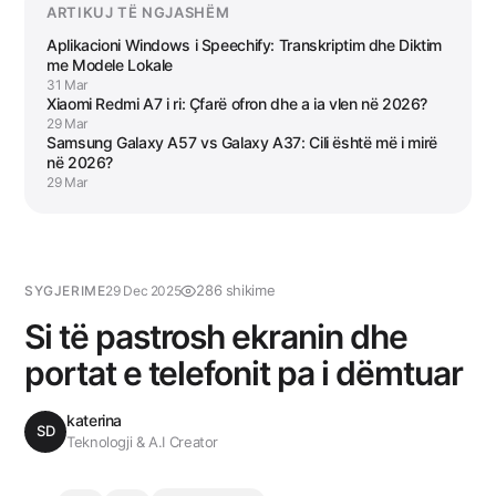
ARTIKUJ TË NGJASHËM
Aplikacioni Windows i Speechify: Transkriptim dhe Diktim
me Modele Lokale
31 Mar
Xiaomi Redmi A7 i ri: Çfarë ofron dhe a ia vlen në 2026?
29 Mar
Samsung Galaxy A57 vs Galaxy A37: Cili është më i mirë
në 2026?
29 Mar
286 shikime
SYGJERIME
29 Dec 2025
Si të pastrosh ekranin dhe
portat e telefonit pa i dëmtuar
katerina
SD
Teknologji & A.I Creator