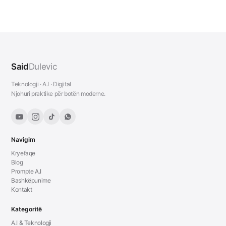
Said
Dulevic
Teknologji · A.I · Digjital
Njohuri praktike për botën moderne.
Navigim
Kryefaqe
Blog
Prompte A.I
Bashkëpunime
Kontakt
Kategoritë
A.I & Teknologji