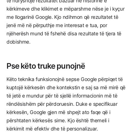
të ndryshojë rezultatet bazuar në historinë e
kërkimeve dhe klikimet e mëparshme nëse je i kyçur
me llogarinë Google. Kjo ndihmon që rezultatet të
jenë më në përputhje me interesat e tua, por
njëherësh mund të fshehë disa rezultate të tjera të
dobishme.
Pse këto truke punojnë
Këto teknika funksionojnë sepse Google përpiqet të
kuptojë kërkesën dhe kontekstin e saj sa më mirë që
të jetë e mundur për të sjellë informacionin më të
rëndësishëm për përdoruesin. Duke e specifikuar
kërkesën, Google gjen më shpejt ato faqe që i
përshtaten kërkesës sime. Kjo është themeli i
kërkimit më efektiv dhe të personalizuar.