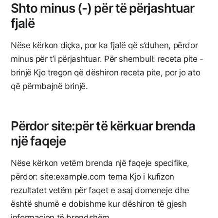
Shto
minus (-) për të përjashtuar
fjalë
Nëse kërkon diçka, por ka fjalë që s’duhen, përdor
minus për t’i përjashtuar. Për shembull: receta pite -
brinjë Kjo tregon që dëshiron receta pite, por jo ato
që përmbajnë brinjë.
Përdor site:për të kërkuar brenda
një faqeje
Nëse kërkon vetëm brenda një faqeje specifike,
përdor: site:example.com tema Kjo i kufizon
rezultatet vetëm për faqet e asaj domeneje dhe
është shumë e dobishme kur dëshiron të gjesh
informacion të brendshëm.