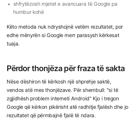
shfrytëzosh mjetet e avancuara të Google pa
humbur kohë
Këto metoda nuk ndryshojnë vetëm rezultatet, por
edhe mënyrën si Google merr parasysh kërkesat
tuaja.
Përdor thonjëza për fraza të sakta
Nëse dëshiron të kërkosh një shprehje saktë,
vendos atë mes thonjëzave. Për shembull: "si të
zgjidhësh problem interneti Android" Kjo i tregon
Google që kërkon pikërisht atë radhitje fjalësh dhe jo
rezultatet që përmbajnë fjalë të ndara.