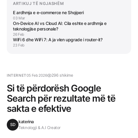
ARTIKUJ TË NGJASHËM
E ardhmja e e-commerce ne Shqiperi
03 Mar
On-Device AI vs Cloud AI: Cila eshte e ardhmja e
teknologjise personale?
26 Feb
WiFi 6 dhe WiFi 7: A ja vlen upgrade i router-it?
23 Feb
296 shikime
INTERNET
05 Feb 2026
Si të përdorësh Google
Search për rezultate më të
sakta e efektive
katerina
SD
Teknologji & A.I Creator