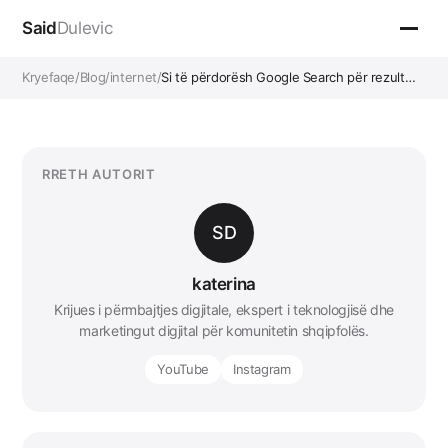
Said
Dulevic
Kryefaqe
/
Blog
/
internet
/
Si të përdorësh Google Search për rezult…
RRETH AUTORIT
SD
katerina
Krijues i përmbajtjes digjitale, ekspert i teknologjisë dhe
marketingut digjital për komunitetin shqipfolës.
YouTube
Instagram