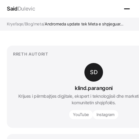
Said
Dulevic
Kryefaqe
/
Blog
/
meta
/
Andromeda update tek Meta e shpjeguar…
RRETH AUTORIT
SD
klind.parangoni
Krijues i përmbajtjes digjitale, ekspert i teknologjisë dhe marketi
komunitetin shqipfolës.
YouTube
Instagram