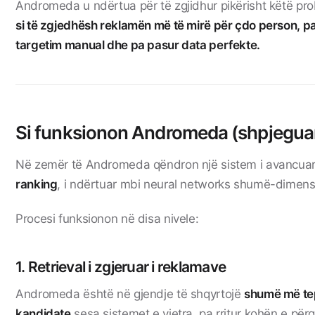
Andromeda u ndërtua për të zgjidhur pikërisht këtë pr
si të zgjedhësh reklamën më të mirë për çdo person, p
targetim manual dhe pa pasur data perfekte.
Si funksionon Andromeda (shpjeguar
Në zemër të Andromeda qëndron një sistem i avancua
ranking
, i ndërtuar mbi neural networks shumë-dimens
Procesi funksionon në disa nivele:
1. Retrieval i zgjeruar i reklamave
Andromeda është në gjendje të shqyrtojë
shumë më te
kandidate
sesa sistemet e vjetra, pa rritur kohën e përgj