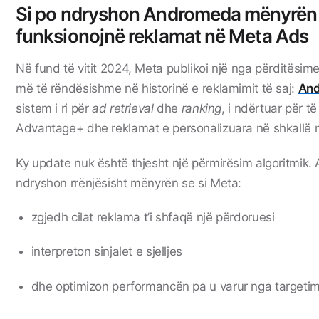
Si po ndryshon Andromeda mënyrën 
funksionojnë reklamat në Meta Ads
Në fund të vitit 2024,
Meta
publikoi një nga përditësim
më të rëndësishme në historinë e reklamimit të saj:
An
sistem i ri për
ad retrieval
dhe
ranking
, i ndërtuar për të
Advantage+ dhe reklamat e personalizuara në shkallë 
Ky update nuk është thjesht një përmirësim algoritmik
ndryshon rrënjësisht mënyrën se si Meta:
zgjedh cilat reklama t’i shfaqë një përdoruesi
interpreton sinjalet e sjelljes
dhe optimizon performancën pa u varur nga targeti