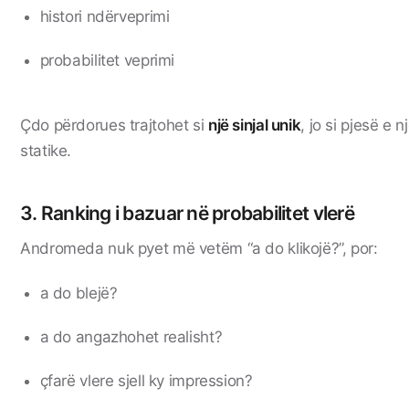
histori ndërveprimi
probabilitet veprimi
Çdo përdorues trajtohet si
një sinjal unik
, jo si pjesë e 
statike.
3. Ranking i bazuar në probabilitet vlerë
Andromeda nuk pyet më vetëm “a do klikojë?”, por:
a do blejë?
a do angazhohet realisht?
çfarë vlere sjell ky impression?