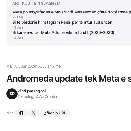
ARTIKUJ TË NGJASHËM
Meta po mbyll faqen e pavarur të Messenger: çfarë do të thotë p
22 Mar
Si të përdorësh Instagram Reels për të rritur audiencën
13 Jan
Si kanë evoluar Meta Ads në vitet e fundit (2020–2026)
13 Jan
335 shikime
META
15 Jan 2026
Andromeda update tek Meta e 
klind.parangoni
SD
Teknologji & A.I Creator
Ndaj:
Kopjo URL