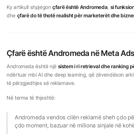
Ky artikull shpjegon
çfarë është Andromeda
,
si funksio
dhe
çfarë do të thotë realisht për marketerët dhe bizne
Çfarë është Andromeda në Meta Ad
Andromeda është një
sistem i ri retrieval dhe ranking 
ndërtuar mbi AI dhe deep learning, që zëvendëson arkit
të përzgjedhjes së reklamave.
Në terma të thjeshtë:
Andromeda vendos cilën reklamë sheh çdo pë
çdo moment, bazuar në miliona sinjale në kohë