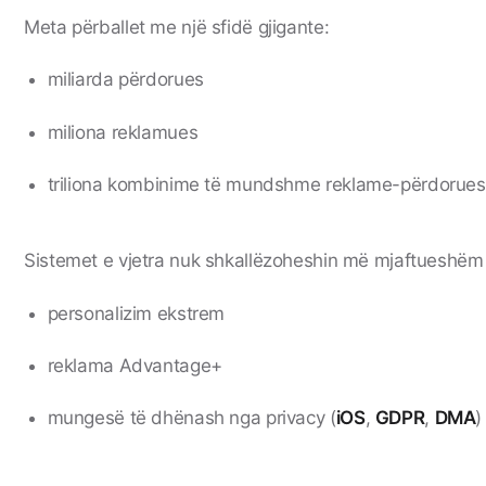
Meta përballet me një sfidë gjigante:
miliarda përdorues
miliona reklamues
triliona kombinime të mundshme reklame-përdorues
Sistemet e vjetra nuk shkallëzoheshin më mjaftueshëm 
personalizim ekstrem
reklama Advantage+
mungesë të dhënash nga privacy (
iOS
,
GDPR
,
DMA
)