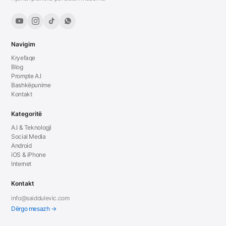
Navigim
Kryefaqe
Blog
Prompte A.I
Bashkëpunime
Kontakt
Kategoritë
A.I & Teknologji
Social Media
Android
iOS & iPhone
Internet
Kontakt
info@saiddulevic.com
Dërgo mesazh →