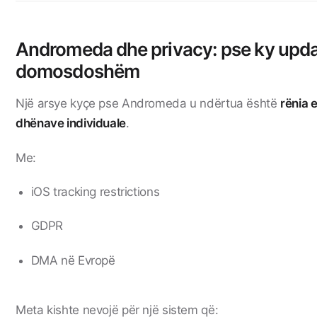
Andromeda dhe privacy: pse ky updat
domosdoshëm
Një arsye kyçe pse Andromeda u ndërtua është
rënia e
dhënave individuale
.
Me:
iOS tracking restrictions
GDPR
DMA në Evropë
Meta kishte nevojë për një sistem që: