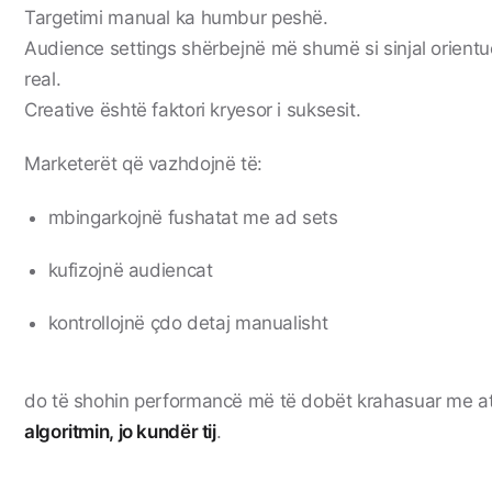
Targetimi manual ka humbur peshë.
Audience settings shërbejnë më shumë si sinjal orientue
real.
Creative është faktori kryesor i suksesit.
Marketerët që vazhdojnë të:
mbingarkojnë fushatat me ad sets
kufizojnë audiencat
kontrollojnë çdo detaj manualisht
do të shohin performancë më të dobët krahasuar me a
algoritmin, jo kundër tij
.