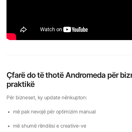
Çfarë do të thotë Andromeda për biz
praktikë
Për bizneset, ky update nënkupton:
më pak nevojë për optimizim manual
më shumë rëndësi e creative-ve