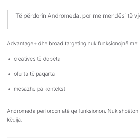
Të përdorin Andromeda, por me mendësi të vje
Advantage+ dhe broad targeting nuk funksionojnë me:
creatives të dobëta
oferta të paqarta
mesazhe pa kontekst
Andromeda përforcon atë që funksionon. Nuk shpëton s
këqija.