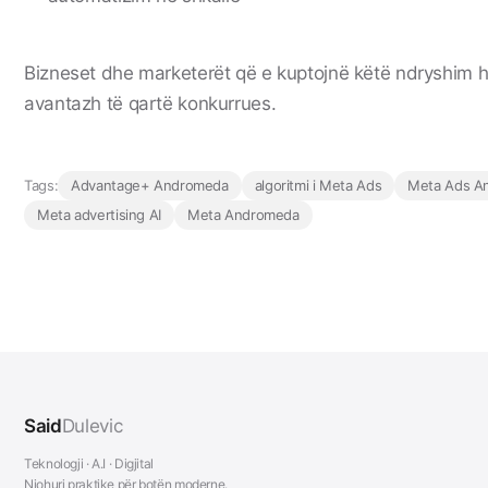
Bizneset dhe marketerët që e kuptojnë këtë ndryshim h
avantazh të qartë konkurrues.
Tags:
Advantage+ Andromeda
algoritmi i Meta Ads
Meta Ads A
Meta advertising AI
Meta Andromeda
Said
Dulevic
Teknologji · A.I · Digjital
Njohuri praktike për botën moderne.