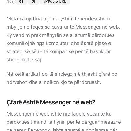
Ndaj:
Kopjo URL
Meta ka njoftuar një ndryshim të rëndësishëm:
mbylljen e faqes së pavarur të Messenger në web.
Ky vendim prek mënyrën se si shumë përdorues
komunikojnë nga kompjuteri dhe është pjesë e
strategjisë së re të kompanisë për të bashkuar
shërbimet e saj.
Në këtë artikull do të shpjegojmë thjesht çfarë po
ndryshon dhe si ndikon kjo te përdoruesit.
Çfarë është Messenger në web?
Messenger në web ishte një faqe e veçantë ku
përdoruesit mund të hynin për të dërguar mesazhe
pa hapur Facebook. Ishte shumë e dobishme për