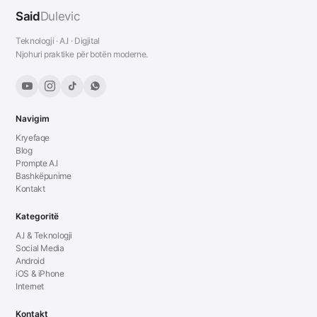
Said
Dulevic
Teknologji · A.I · Digjital
Njohuri praktike për botën moderne.
Navigim
Kryefaqe
Blog
Prompte A.I
Bashkëpunime
Kontakt
Kategoritë
A.I & Teknologji
Social Media
Android
iOS & iPhone
Internet
Kontakt