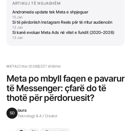
ARTIKUJ TË NGJASHËM
Andromeda update tek Meta e shpjeguar
15 Jan
Si të përdorësh Instagram Reels për të rritur audiencën
13 Jan
Si kanë evoluar Meta Ads në vitet e fundit (2020–2026)
13 Jan
321 shikime
META
22 Mar 2026
Meta po mbyll faqen e pavarur
të Messenger: çfarë do të
thotë për përdoruesit?
laura
SD
Teknologji & A.I Creator