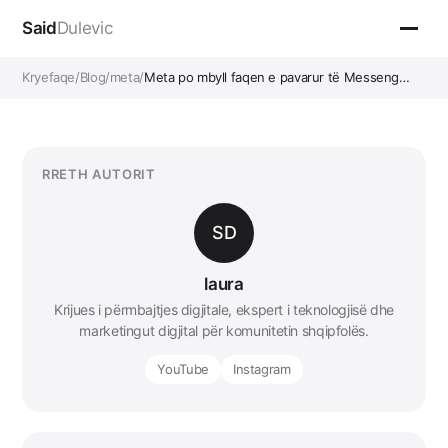
Said
Dulevic
Kryefaqe
/
Blog
/
meta
/
Meta po mbyll faqen e pavarur të Messeng…
RRETH AUTORIT
SD
laura
Krijues i përmbajtjes digjitale, ekspert i teknologjisë dhe
marketingut digjital për komunitetin shqipfolës.
YouTube
Instagram