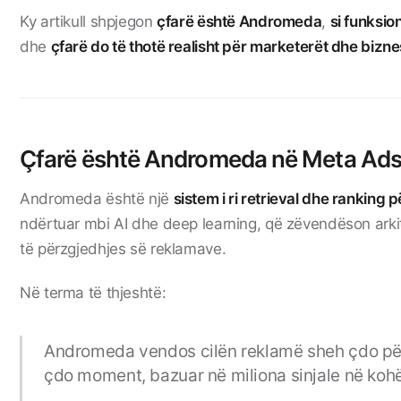
Ky artikull shpjegon
çfarë është Andromeda
,
si funksio
dhe
çfarë do të thotë realisht për marketerët dhe bizne
Çfarë është Andromeda në Meta Ad
Andromeda është një
sistem i ri retrieval dhe ranking 
ndërtuar mbi AI dhe deep learning, që zëvendëson arkit
të përzgjedhjes së reklamave.
Në terma të thjeshtë:
Andromeda vendos cilën reklamë sheh çdo pë
çdo moment, bazuar në miliona sinjale në kohë