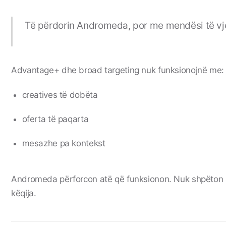
Të përdorin Andromeda, por me mendësi të vje
Advantage+ dhe broad targeting nuk funksionojnë me:
creatives të dobëta
oferta të paqarta
mesazhe pa kontekst
Andromeda përforcon atë që funksionon. Nuk shpëton s
këqija.