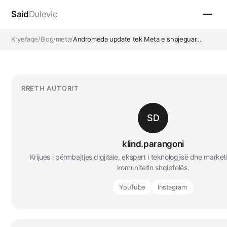
Said
Dulevic
Kryefaqe
/
Blog
/
meta
/
Andromeda update tek Meta e shpjeguar…
RRETH AUTORIT
SD
klind.parangoni
Krijues i përmbajtjes digjitale, ekspert i teknologjisë dhe marketi
komunitetin shqipfolës.
YouTube
Instagram