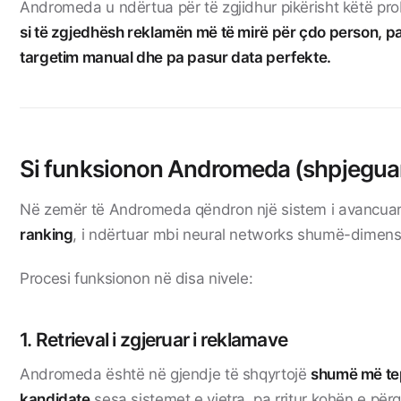
Andromeda u ndërtua për të zgjidhur pikërisht këtë pr
si të zgjedhësh reklamën më të mirë për çdo person, p
targetim manual dhe pa pasur data perfekte.
Si funksionon Andromeda (shpjeguar
Në zemër të Andromeda qëndron një sistem i avancua
ranking
, i ndërtuar mbi neural networks shumë-dimens
Procesi funksionon në disa nivele:
1. Retrieval i zgjeruar i reklamave
Andromeda është në gjendje të shqyrtojë
shumë më te
kandidate
sesa sistemet e vjetra, pa rritur kohën e përgj