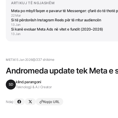
ARTIKUJ TË NGJASHËM
Meta po mbyll faqen e pavarur të Messenger: çfarë do të thotë p
22 Mar
Si të përdorësh Instagram Reels për të rritur audiencën
13 Jan
Si kanë evoluar Meta Ads në vitet e fundit (2020–2026)
13 Jan
337 shikime
META
15 Jan 2026
Andromeda update tek Meta e 
klind.parangoni
SD
Teknologji & A.I Creator
Ndaj:
Kopjo URL