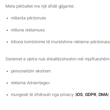
Meta përballet me një sfidë gjigante:
miliarda përdorues
miliona reklamues
triliona kombinime të mundshme reklame-përdorues
Sistemet e vjetra nuk shkallëzoheshin më mjaftueshëm 
personalizim ekstrem
reklama Advantage+
mungesë të dhënash nga privacy (
iOS
,
GDPR
,
DMA
)