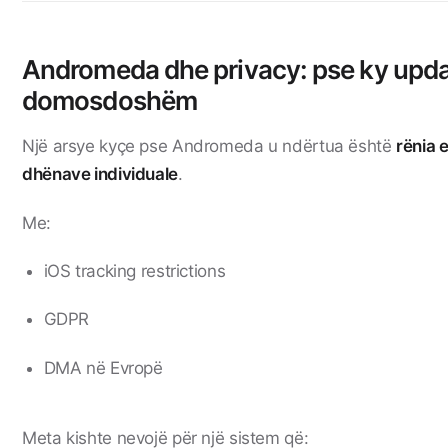
Andromeda dhe privacy: pse ky updat
domosdoshëm
Një arsye kyçe pse Andromeda u ndërtua është
rënia e
dhënave individuale
.
Me:
iOS tracking restrictions
GDPR
DMA në Evropë
Meta kishte nevojë për një sistem që: