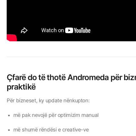
Çfarë do të thotë Andromeda për biz
praktikë
Për bizneset, ky update nënkupton:
më pak nevojë për optimizim manual
më shumë rëndësi e creative-ve