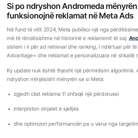
Si po ndryshon Andromeda mënyrën 
funksionojnë reklamat në Meta Ads
Në fund të vitit 2024,
Meta
publikoi një nga përditësim
më të rëndësishme në historinë e reklamimit të saj:
An
sistem i ri për
ad retrieval
dhe
ranking
, i ndërtuar për të
Advantage+ dhe reklamat e personalizuara në shkallë 
Ky update nuk është thjesht një përmirësim algoritmik
ndryshon rrënjësisht mënyrën se si Meta:
zgjedh cilat reklama t’i shfaqë një përdoruesi
interpreton sinjalet e sjelljes
dhe optimizon performancën pa u varur nga targeti