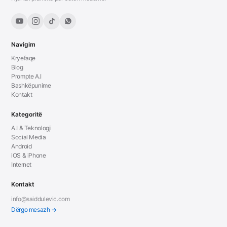
Navigim
Kryefaqe
Blog
Prompte A.I
Bashkëpunime
Kontakt
Kategoritë
A.I & Teknologji
Social Media
Android
iOS & iPhone
Internet
Kontakt
info@saiddulevic.com
Dërgo mesazh →