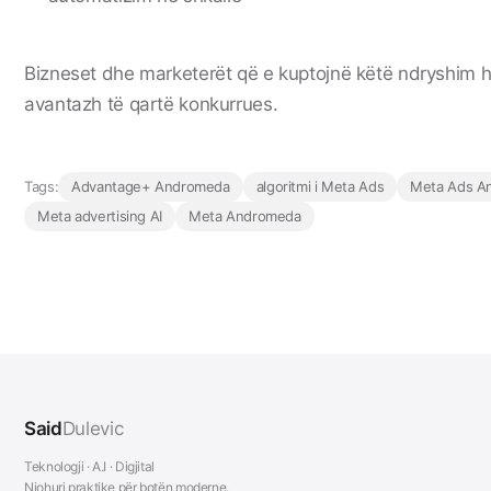
Bizneset dhe marketerët që e kuptojnë këtë ndryshim h
avantazh të qartë konkurrues.
Tags:
Advantage+ Andromeda
algoritmi i Meta Ads
Meta Ads A
Meta advertising AI
Meta Andromeda
Said
Dulevic
Teknologji · A.I · Digjital
Njohuri praktike për botën moderne.