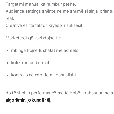
Targetimi manual ka humbur peshë.
Audience settings shërbejnë më shumë si sinjal orientue
real.
Creative është faktori kryesor i suksesit.
Marketerët që vazhdojnë të:
mbingarkojnë fushatat me ad sets
kufizojnë audiencat
kontrollojnë çdo detaj manualisht
do të shohin performancë më të dobët krahasuar me a
algoritmin, jo kundër tij
.