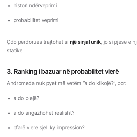
histori ndërveprimi
probabilitet veprimi
Çdo përdorues trajtohet si
një sinjal unik
, jo si pjesë e 
statike.
3. Ranking i bazuar në probabilitet vlerë
Andromeda nuk pyet më vetëm “a do klikojë?”, por:
a do blejë?
a do angazhohet realisht?
çfarë vlere sjell ky impression?