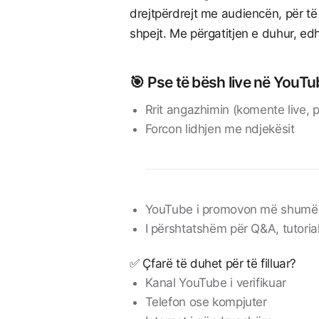
drejtpërdrejt me audiencën, për të
shpejt. Me përgatitjen e duhur, ed
🎯 Pse të bësh live në YouT
Rrit angazhimin (komente live, 
Forcon lidhjen me ndjekësit
YouTube i promovon më shumë l
I përshtatshëm për Q&A, tutoria
✅ Çfarë të duhet për të filluar?
Kanal YouTube i verifikuar
Telefon ose kompjuter