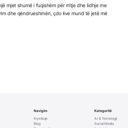
ë mjet shumë i fuqishëm për rritje dhe lidhje me
rim dhe qëndrueshmëri, çdo live mund të jetë më
Navigim
Kategoritë
Kryefaqe
A.I & Teknologji
Blog
Social Media