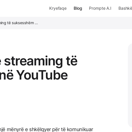
Kryefaqe
Blog
Prompte A.I
Bashk
aming të suksesshëm …
e streaming të
në YouTube
një mënyrë e shkëlqyer për të komunikuar