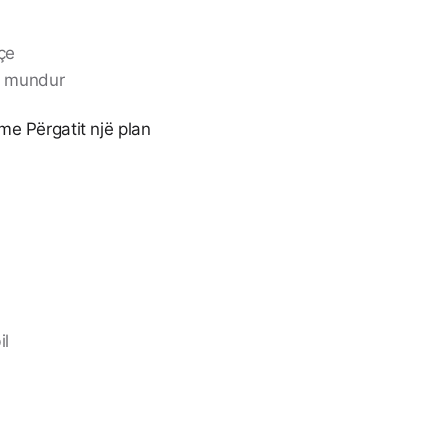
çe
e mundur
hme Përgatit një plan
il