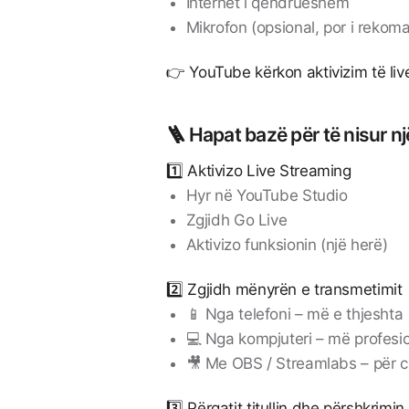
Internet i qëndrueshëm
Mikrofon (opsional, por i rekom
👉 YouTube kërkon aktivizim të liv
🪜 Hapat bazë për të nisur një
1️⃣ Aktivizo Live Streaming
Hyr në YouTube Studio
Zgjidh Go Live
Aktivizo funksionin (një herë)
2️⃣ Zgjidh mënyrën e transmetimit
📱 Nga telefoni – më e thjeshta
💻 Nga kompjuteri – më profesi
🎥 Me OBS / Streamlabs – për cil
3️⃣ Përgatit titullin dhe përshkrimin