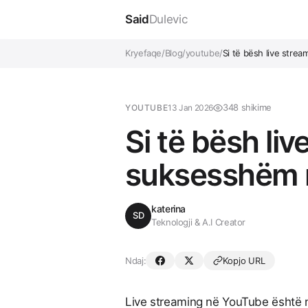
Said
Dulevic
Kryefaqe
/
Blog
/
youtube
/
Si të bësh live stre
348 shikime
YOUTUBE
13 Jan 2026
Si të bësh liv
suksesshëm 
katerina
SD
Teknologji & A.I Creator
Ndaj:
Kopjo URL
Live streaming në YouTube është 