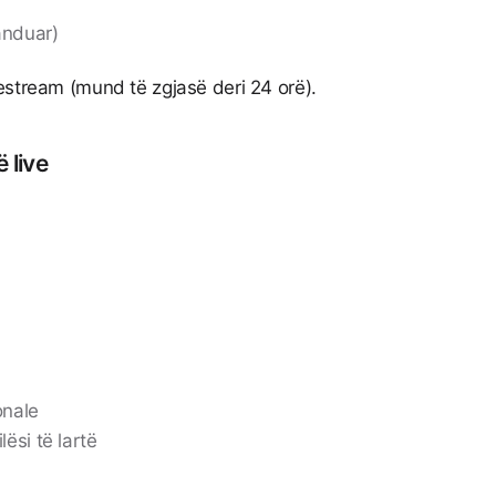
anduar)
estream (mund të zgjasë deri 24 orë).
 live
onale
ësi të lartë