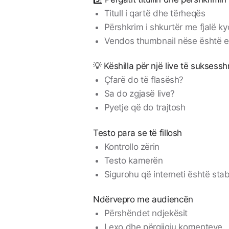
Titull i qartë dhe tërheqës
Përshkrim i shkurtër me fjalë ky
Vendos thumbnail nëse është 
💡 Këshilla për një live të suksess
Çfarë do të flasësh?
Sa do zgjasë live?
Pyetje që do trajtosh
Testo para se të fillosh
Kontrollo zërin
Testo kamerën
Sigurohu që interneti është stab
Ndërvepro me audiencën
Përshëndet ndjekësit
Lexo dhe përgjigju komenteve