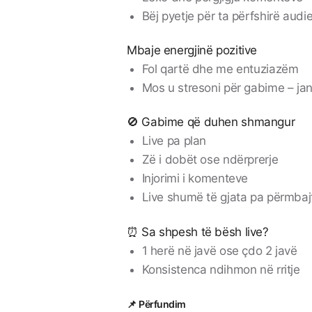
Bëj pyetje për ta përfshirë aud
Mbaje energjinë pozitive
Fol qartë dhe me entuziazëm
Mos u stresoni për gabime – ja
🚫 Gabime që duhen shmangur
Live pa plan
Zë i dobët ose ndërprerje
Injorimi i komenteve
Live shumë të gjata pa përmbaj
⏰ Sa shpesh të bësh live?
1 herë në javë ose çdo 2 javë
Konsistenca ndihmon në rritje
📌 Përfundim