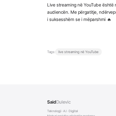
Live streaming në YouTube është nj
audiencën. Me përgatitje, ndërvep
i suksesshëm se i mëparshmi 🔥
Tags:
live streaming në YouTube
Said
Dulevic
Teknologji · A.I · Digjital
Njohuri praktike për botën moderne.