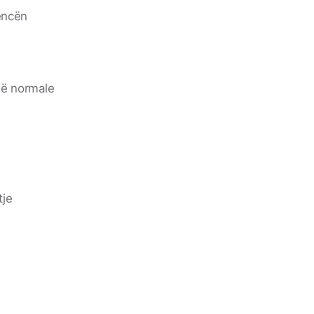
iencën
në normale
tje