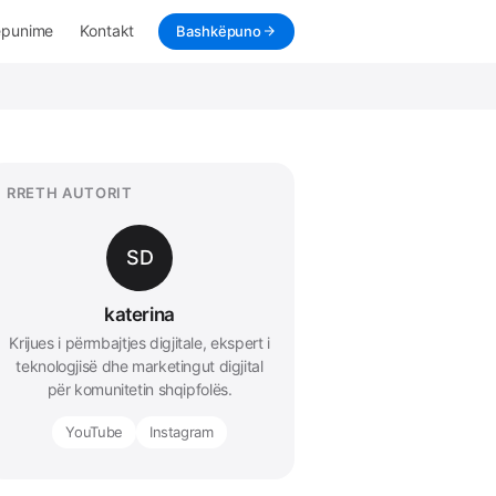
ëpunime
Kontakt
Bashkëpuno
RRETH AUTORIT
SD
katerina
Krijues i përmbajtjes digjitale, ekspert i
teknologjisë dhe marketingut digjital
për komunitetin shqipfolës.
YouTube
Instagram