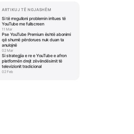
ARTIKUJ TË NGJASHËM
Si të rregulloni problemin irritues të
YouTube me fullscreen
11 Mar
Pse YouTube Premium është abonimi
që shumë përdorues nuk duan ta
anulojnë
02 Mar
Si strategjia e re e YouTube e afron
platformën drejt zëvëndësimit të
televizionit tradicional
02 Feb