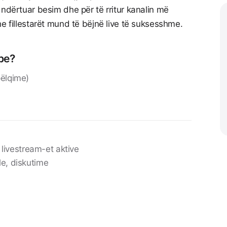
 ndërtuar besim dhe për të rritur kanalin më
he fillestarët mund të bëjnë live të suksesshme.
ube?
pëlqime)
ivestream-et aktive
le, diskutime