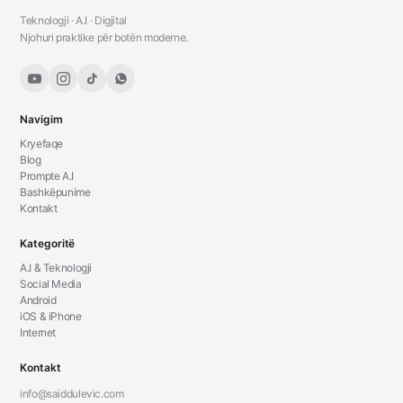
Teknologji · A.I · Digjital
Njohuri praktike për botën moderne.
Navigim
Kryefaqe
Blog
Prompte A.I
Bashkëpunime
Kontakt
Kategoritë
A.I & Teknologji
Social Media
Android
iOS & iPhone
Internet
Kontakt
info@saiddulevic.com