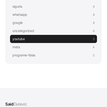
siguria
9
whatsapp
8
google
8
uncategorized
6
youtube
5
meta
4
programe-falas
3
Said
Dulevic