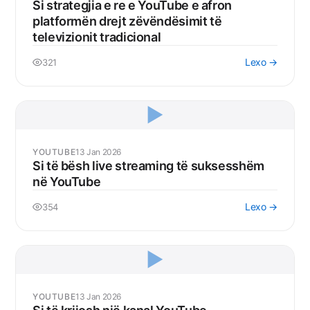
Si strategjia e re e YouTube e afron
platformën drejt zëvëndësimit të
televizionit tradicional
Lexo →
321
▶️
YOUTUBE
13 Jan 2026
Si të bësh live streaming të suksesshëm
në YouTube
Lexo →
354
▶️
YOUTUBE
13 Jan 2026