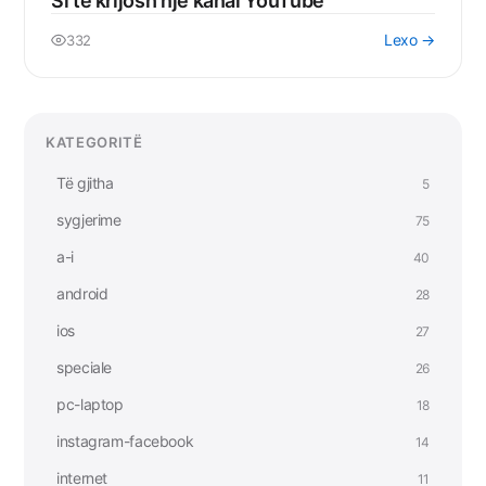
Si të krijosh një kanal YouTube
Lexo →
332
KATEGORITË
Të gjitha
5
sygjerime
75
a-i
40
android
28
ios
27
speciale
26
pc-laptop
18
instagram-facebook
14
internet
11