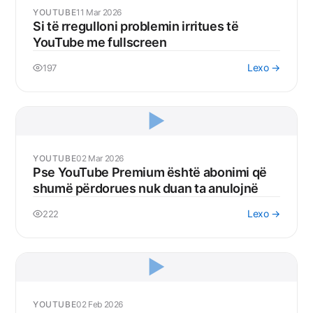
YOUTUBE
11 Mar 2026
Si të rregulloni problemin irritues të
YouTube me fullscreen
Lexo →
197
▶️
YOUTUBE
02 Mar 2026
Pse YouTube Premium është abonimi që
shumë përdorues nuk duan ta anulojnë
Lexo →
222
▶️
YOUTUBE
02 Feb 2026