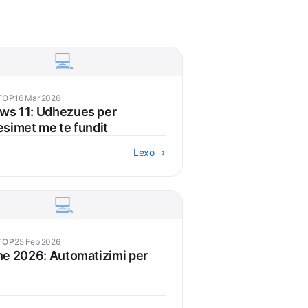
💻
TOP
16 Mar 2026
ws 11: Udhezues per
esimet me te fundit
Lexo →
💻
TOP
25 Feb 2026
ne 2026: Automatizimi per