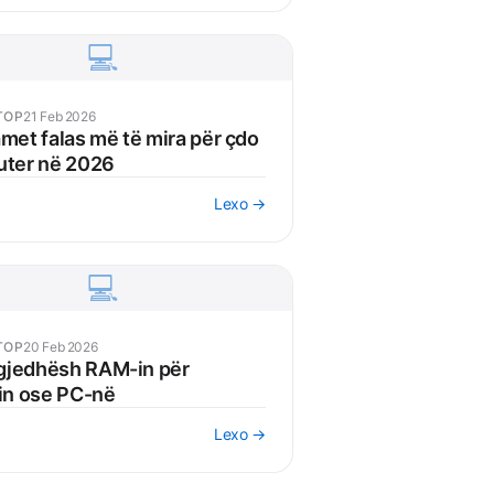
💻
TOP
21 Feb 2026
met falas më të mira për çdo
uter në 2026
Lexo →
💻
TOP
20 Feb 2026
zgjedhësh RAM-in për
in ose PC-në
Lexo →