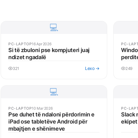
💻
PC-LAPTOP
16 Apr 2026
PC-LAP
Si të zbuloni pse kompjuteri juaj
Windo
ndizet ngadalë
perdit
Lexo →
321
249
💻
PC-LAPTOP
10 Mar 2026
PC-LAP
Pse duhet të ndaloni përdorimin e
Slack 
iPad ose tabletëve Android për
ekipet
mbajtjen e shënimeve