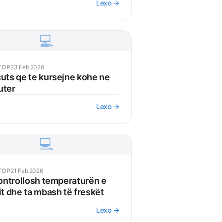
Lexo →
💻
TOP
23 Feb 2026
uts qe te kursejne kohe ne
uter
Lexo →
💻
TOP
21 Feb 2026
kontrollosh temperaturën e
it dhe ta mbash të freskët
Lexo →