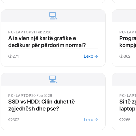
💻
PC-LAPTOP
21 Feb 2026
PC-LAP
A ia vlen një kartë grafike e
Progra
dedikuar për përdorim normal?
kompj
Lexo →
274
362
💻
PC-LAPTOP
20 Feb 2026
PC-LAP
SSD vs HDD: Cilin duhet të
Si të 
zgjedhësh dhe pse?
laptop
Lexo →
302
265