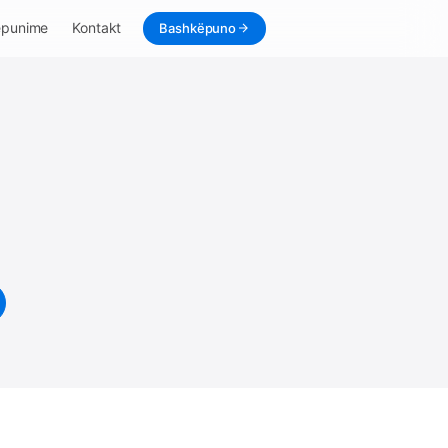
ëpunime
Kontakt
Bashkëpuno