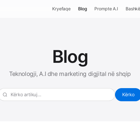
Kryefaqe
Blog
Prompte A.I
Bashk
Blog
Teknologji, A.I dhe marketing digjital në shqip
Kërko