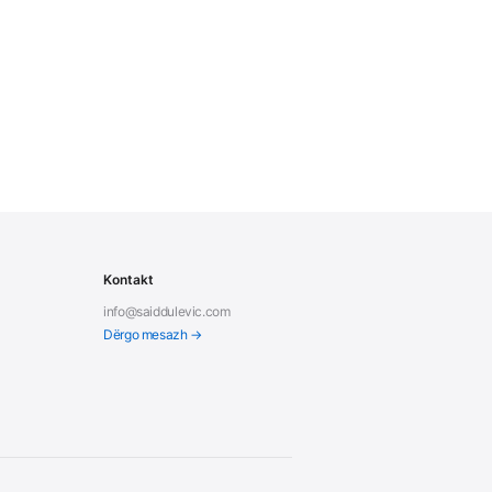
Kontakt
info@saiddulevic.com
Dërgo mesazh →