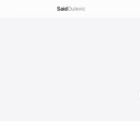
Said
Dulevic