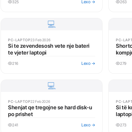
Lexo →
325
263
💻
PC-LAPTOP
23 Feb 2026
PC-LAP
Si te zevendesosh vete nje bateri
Shortc
te vjeter laptopi
kompj
Lexo →
216
279
💻
PC-LAPTOP
22 Feb 2026
PC-LAP
Shenjat qe tregojne se hard disk-u
Si të 
po prishet
laptop
Lexo →
241
273