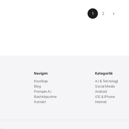
1
2
Navigim
Kategoritë
Kryefaqe
A.I & Teknologji
Blog
Social Media
Prompte A.I
Android
Bashkëpunime
iOS & iPhone
Kontakt
Internet