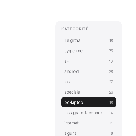
KATEGORITË
Të gjitha
18
sygjerime
75
a-i
40
android
28
ios
27
speciale
26
pc-laptop
18
instagram-facebook
14
internet
11
siguria
9