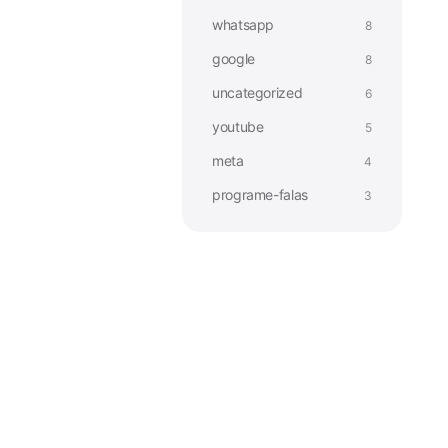
whatsapp
8
google
8
uncategorized
6
youtube
5
meta
4
programe-falas
3