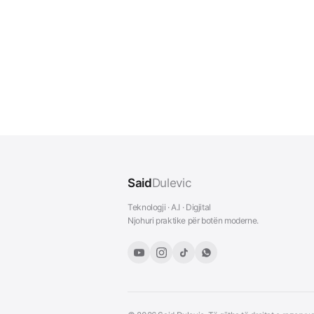
Said
Dulevic
Teknologji · A.I · Digjital
Njohuri praktike për botën moderne.