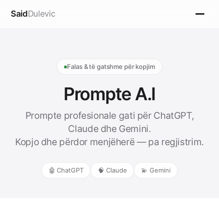
Said
Dulevic
Falas & të gatshme për kopjim
Prompte A.I
Prompte profesionale gati për ChatGPT,
Claude dhe Gemini.
Kopjo dhe përdor menjëherë — pa regjistrim.
🤖 ChatGPT
🧠 Claude
💫 Gemini