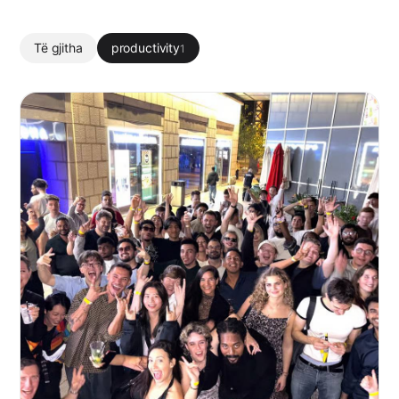
Të gjitha
productivity
1