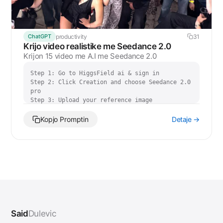
productivity
31
ChatGPT
Krijo video realistike me Seedance 2.0
Krijon 15 video me A.I me Seedance 2.0
Step 1: Go to HiggsField ai & sign in

Step 2: Click Creation and choose Seedance 2.0 
pro

Step 3: Upload your reference image

Step 4: Modify and paste the prompt below

Step 5: Select 15 seconds

Detaje →
Kopjo Promptin
…
Said
Dulevic