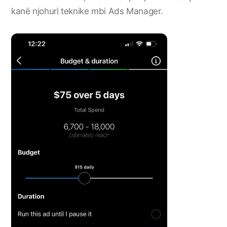
kanë njohuri teknike mbi Ads Manager.