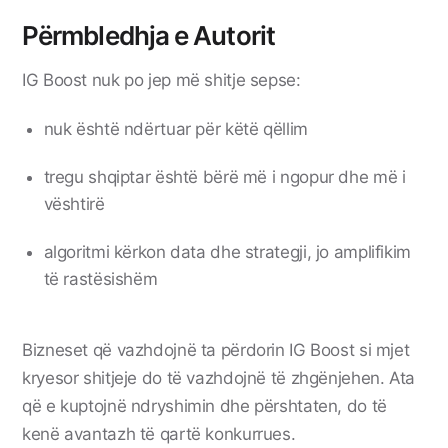
Përmbledhja e Autorit
IG Boost nuk po jep më shitje sepse:
nuk është ndërtuar për këtë qëllim
tregu shqiptar është bërë më i ngopur dhe më i
vështirë
algoritmi kërkon data dhe strategji, jo amplifikim
të rastësishëm
Bizneset që vazhdojnë ta përdorin IG Boost si mjet
kryesor shitjeje do të vazhdojnë të zhgënjehen. Ata
që e kuptojnë ndryshimin dhe përshtaten, do të
kenë avantazh të qartë konkurrues.