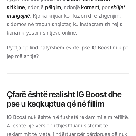
shikime
, ndonjë
pëlqim,
ndonjë
koment,
por
shitjet
mungojnë
. Kjo ka krijuar konfuzion dhe zhgënjim,
sidomos në tregun shqiptar, ku Instagram shihej si
kanali kryesor i shitjeve online.
Pyetja që lind natyrshëm është: pse IG Boost nuk po
jep më shitje?
Çfarë është realisht IG Boost dhe
pse u keqkuptua që në fillim
IG Boost nuk është një fushatë reklamimi e mirëfilltë.
Ai është një version i thjeshtuar i sistemit të
reklamimit të
Meta
, i ndërtuar për përdorues që nuk