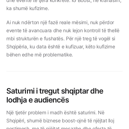
dhe evente të tjera konkrete. IG Boost, në krahasim,
ka shumë kufizime.
Ai nuk ndërton një fazë reale mësimi, nuk përdor
evente të avancuara dhe nuk lejon kontroll të thellë
mbi strukturën e fushatës. Për një treg të vogël si
Shqipëria, ku data është e kufizuar, këto kufizime
bëhen edhe më problematike.
Saturimi i tregut shqiptar dhe
lodhja e audiencës
Një tjetër problem i madh është saturimi. Në
Shqipëri, shumë biznese boost-ojnë të njëjtat lloj
postimesh, me të njëjtat mesazhe dhe oferta të