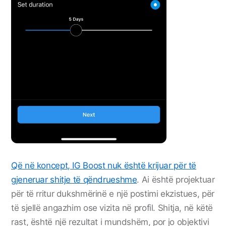
Që në koncept, IG Boost nuk është krijuar për të
gjeneruar shitje të qëndrueshme
. Ai është projektuar
për të rritur dukshmërinë e një postimi ekzistues, për
të sjellë angazhim ose vizita në profil. Shitja, në këtë
rast, është një rezultat i mundshëm, por jo objektivi