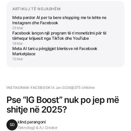
ARTIKUJ TË NGJASHËM
Meta perdor AI per ta bere shopping me te lehte ne
Instagram dhe Facebook
25 Mar
Facebook lançon një program të ri monetizimi për të
tërhequr krijuesit nga TikTok dhe YouTube
18 Mar
Meta AI tani u përgjigjet blerësve në Facebook
Marketplace
15 Mar
375 shikime
INSTAGRAM-FACEBOOK
14 Jan 2026
Pse “IG Boost” nuk po jep më
shitje në 2025?
klind.parangoni
SD
Teknologji & A.I Creator