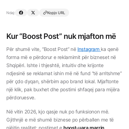
Ndaj:
Kopjo URL
Kur “Boost Post” nuk mjafton më
Për shumë vite, “Boost Post” në
Instagram
ka qenë
forma më e përdorur e reklamimit për bizneset në
Shqipëri. Ishte i thjeshtë, intuitiv dhe krijonte
ndjesinë se reklamat ishin më në fund “të arritshme”
për çdo dyqan, shërbim apo brand lokal. Mjaftonte
një klik, pak buxhet dhe postimi shfaqej para mijëra
përdoruesve.
Në vitin 2026, kjo qasje nuk po funksionon më.
Gjithnjë e më shumë biznese po përballen me të
njëjtin realitet: postimet e
boost-uara marrin