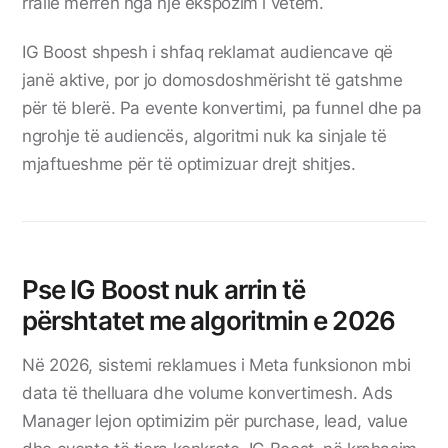
rrallë merren nga një ekspozim i vetëm.
IG Boost shpesh i shfaq reklamat audiencave që
janë aktive, por jo domosdoshmërisht të gatshme
për të blerë. Pa evente konvertimi, pa funnel dhe pa
ngrohje të audiencës, algoritmi nuk ka sinjale të
mjaftueshme për të optimizuar drejt shitjes.
Pse IG Boost nuk arrin të
përshtatet me algoritmin e 2026
Në 2026, sistemi reklamues i Meta funksionon mbi
data të thelluara dhe volume konvertimesh. Ads
Manager lejon optimizim për purchase, lead, value