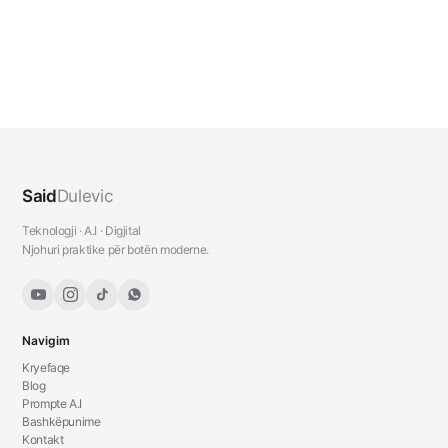
Said
Dulevic
Teknologji · A.I · Digjital
Njohuri praktike për botën moderne.
Navigim
Kryefaqe
Blog
Prompte A.I
Bashkëpunime
Kontakt