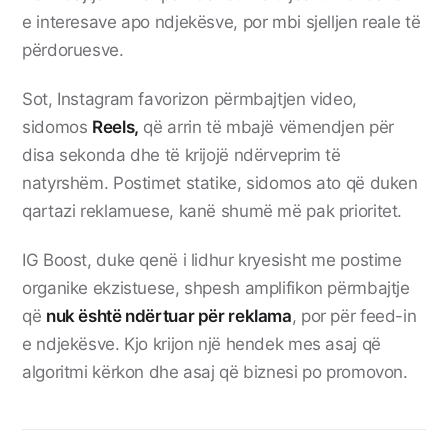
e interesave apo ndjekësve, por mbi sjelljen reale të
përdoruesve.
Sot, Instagram favorizon përmbajtjen video,
sidomos
Reels,
që arrin të mbajë vëmendjen për
disa sekonda dhe të krijojë ndërveprim të
natyrshëm. Postimet statike, sidomos ato që duken
qartazi reklamuese, kanë shumë më pak prioritet.
IG Boost, duke qenë i lidhur kryesisht me postime
organike ekzistuese, shpesh amplifikon përmbajtje
që
nuk është ndërtuar për reklama
, por për feed-in
e ndjekësve. Kjo krijon një hendek mes asaj që
algoritmi kërkon dhe asaj që biznesi po promovon.