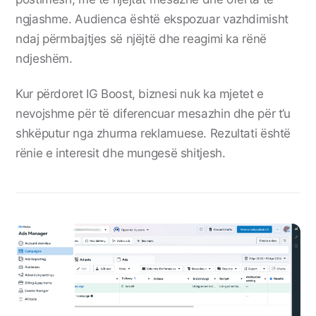
ngjashme. Audienca është ekspozuar vazhdimisht
ndaj përmbajtjes së njëjtë dhe reagimi ka rënë
ndjeshëm.
Kur përdoret IG Boost, biznesi nuk ka mjetet e
nevojshme për të diferencuar mesazhin dhe për t’u
shkëputur nga zhurma reklamuese. Rezultati është
rënie e interesit dhe mungesë shitjesh.