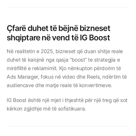
Çfarë duhet të bëjnë bizneset
shqiptare në vend të IG Boost
Në realitetin e 2025, bizneset që duan shitje reale
duhet të kalojnë nga qasja “boost” te strategjia e
mirëfilltë e reklamimit. Kjo nënkupton përdorim të
Ads Manager, fokus në video dhe Reels, ndërtim të
audiencave dhe matje reale të konvertimeve.
IG Boost është një mjet i thjeshtë për një treg që sot
kërkon zgjidhje më të sofistikuara.