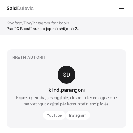
Said
Dulevic
Kryefaqe
/
Blog
/
instagram-facebook
/
Pse “IG Boost” nuk po jep më shitje në 2…
RRETH AUTORIT
SD
klind.parangoni
Krijues i përmbajtjes digjitale, ekspert i teknologjisë dhe
marketingut digjital për komunitetin shqipfolës.
YouTube
Instagram